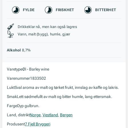
Karakteristikk
FYLDE
FRISKHET
BITTERHET
Stil, lagring og råstoff
Drikkeklar nå, men kan også lagres
Vann, malt (bygg), humle, gjær
Alkohol
8,7%
Varetype
Øl - Barley wine
Varenummer
1833502
Lukt
Sval aroma av malt og tørket frukt, innslag av kaffe og lakris.
Smak
Lett sødmefullt av malt og bitter humle, lang ettersmak.
Farge
Dyp gulbrun.
Land, distrikt
Norge
,
Vestland
,
Bergen
Produsent
7 Fjell Bryggeri