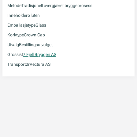
Metode
Tradisjonell overgjæret bryggeprosess.
Inneholder
Gluten
Emballasjetype
Glass
Korktype
Crown Cap
Utvalg
Bestillingsutvalget
Grossist
7 Fjell Bryggeri AS
Transportør
Vectura AS