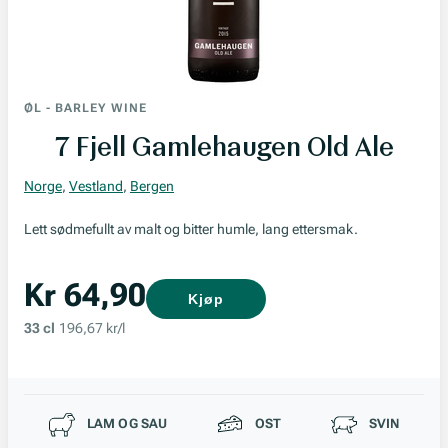
ØL
-
BARLEY WINE
7 Fjell Gamlehaugen Old Ale
Norge
,
Vestland
,
Bergen
Lett sødmefullt av malt og bitter humle, lang ettersmak.
Kr 64,90
Kjøp
33 cl
196,67 kr/l
Passer til
LAM OG SAU
OST
SVIN