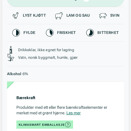
Passer til
LYST KJØTT
LAM OG SAU
SVIN
Karakteristikk
FYLDE
FRISKHET
BITTERHET
Stil, lagring og råstoff
Drikkeklar, ikke egnet for lagring
Vatn, norsk byggmalt, humle, gjær
Alkohol
6%
Bærekraft
Produkter med ett eller flere bærekraftselementer er
merket med et grønt hjørne.
Les mer
KLIMASMART EMBALLASJE