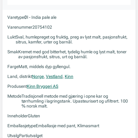
Varetype
Øl - India pale ale
Varenummer
20754102
Lukt
Sval, humlepreget og fruktig, preg av lyst malt, pasjonsfrukt,
sitrus, kamfer, urter og barnål.
Smak
Kremet med god bitterhet, tydelig humle og lyst malt, toner
av pasjonsfrukt, sitrus, urt og barnål.
Farge
Matt, middels dyp gyllengul.
Land, distrikt
Norge
,
Vestland
,
Kinn
Produsent
Kinn Bryggeri AS
Metode
Tradisjonell metode med gjæring i opne kar og
tørrhumling i lagringstank. Upasteurisert og ufiltrert. 100
% norsk malt.
Inneholder
Gluten
Emballasjetype
Emballasje med pant, Klimasmart
Utvalg
Partiutvalget