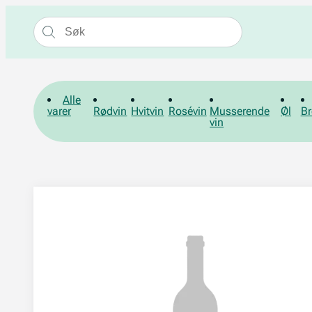
Alle
varer
Rødvin
Hvitvin
Rosévin
Musserende
Øl
Br
vin