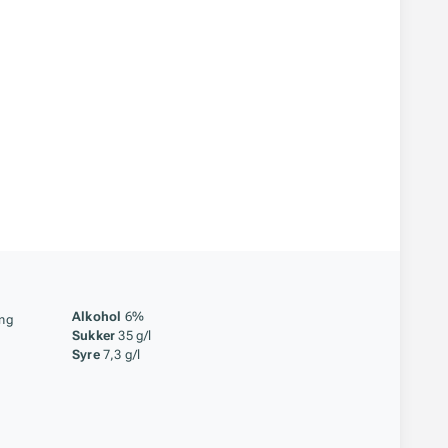
åstoff
Alkohol
6%
ing
Sukker
35 g/l
Syre
7,3 g/l