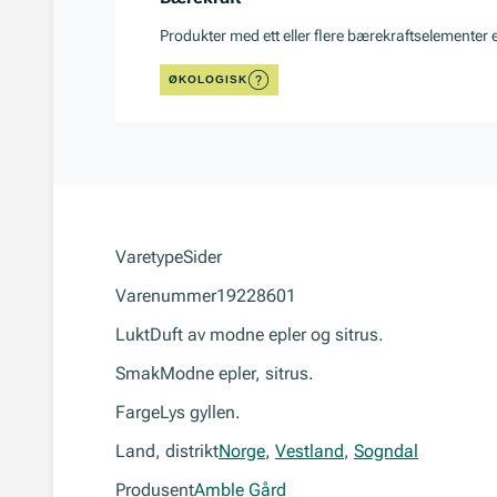
Produkter med ett eller flere bærekraftselementer 
ØKOLOGISK
Varetype
Sider
Varenummer
19228601
Lukt
Duft av modne epler og sitrus.
Smak
Modne epler, sitrus.
Farge
Lys gyllen.
Land, distrikt
Norge
,
Vestland
,
Sogndal
Produsent
Amble Gård