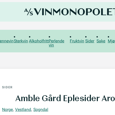
ennevin
Sterkvin
Alkoholfritt
Perlende
Fruktvin
Sider
Sake
Mjø
vin
SIDER
Amble Gård Eplesider Ar
Norge
,
Vestland
,
Sogndal