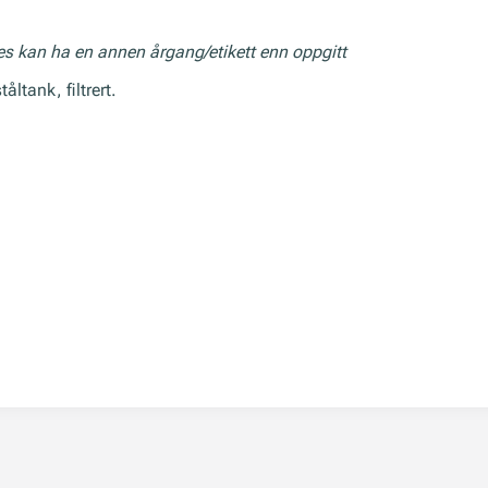
res kan ha en annen årgang/etikett enn oppgitt
ltank, filtrert.