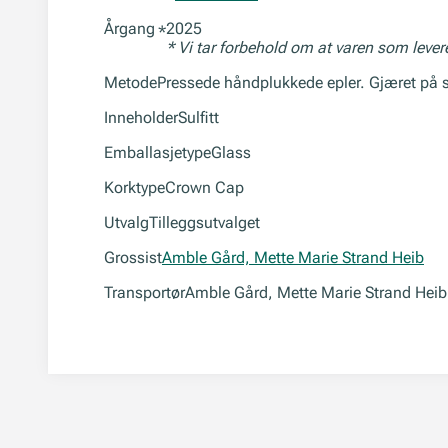
Årgang
2025
*
* Vi tar forbehold om at varen som leve
Metode
Pressede håndplukkede epler. Gjæret på stå
Inneholder
Sulfitt
Emballasjetype
Glass
Korktype
Crown Cap
Utvalg
Tilleggsutvalget
Grossist
Amble Gård, Mette Marie Strand Heib
Transportør
Amble Gård, Mette Marie Strand Heib