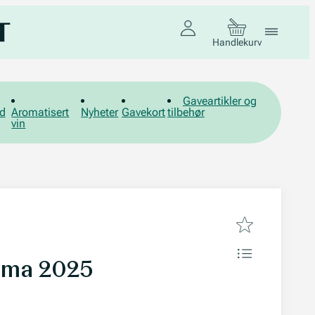
Handlekurv
Gaveartikler og
d
Aromatisert
Nyheter
Gavekort
tilbehør
vin
oma 2025