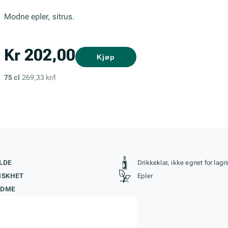
Modne epler, sitrus.
Kr 202,00
Kjøp
75 cl
269,33 kr/l
kteristikk
Stil, lagring og r
LDE
Drikkeklar, ikke egnet for lagr
ISKHET
Epler
ØDME