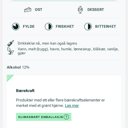
Passer til
OST
DESSERT
Karakteristikk
FYLDE
FRISKHET
BITTERHET
Stil, lagring og råstoff
Drikkeklar nå, men kan også lagres
Vann, malt (bygg), havre, humle, lønnesirup, blåbær, vanilje,
gjær
Alkohol
12%
Bærekraft
Produkter med ett eller flere bærekraftselementer er
merket med et grønt hjørne.
Les mer
KLIMASMART EMBALLASJE