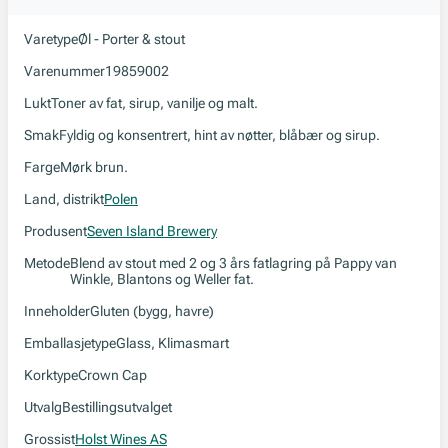
Varetype
Øl - Porter & stout
Varenummer
19859002
Lukt
Toner av fat, sirup, vanilje og malt.
Smak
Fyldig og konsentrert, hint av nøtter, blåbær og sirup.
Farge
Mørk brun.
Land, distrikt
Polen
Produsent
Seven Island Brewery
Metode
Blend av stout med 2 og 3 års fatlagring på Pappy van
Winkle, Blantons og Weller fat.
Inneholder
Gluten (bygg, havre)
Emballasjetype
Glass, Klimasmart
Korktype
Crown Cap
Utvalg
Bestillingsutvalget
Grossist
Holst Wines AS