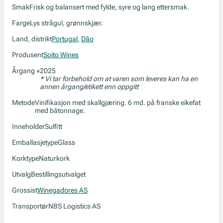
Smak
Frisk og balansert med fylde, syre og lang ettersmak.
Farge
Lys strågul, grønnskjær.
Land, distrikt
Portugal
,
Dão
Produsent
Soito Wines
Årgang
2025
*
* Vi tar forbehold om at varen som leveres kan ha en
annen årgang/etikett enn oppgitt
Metode
Vinifikasjon med skallgjæring. 6 md. på franske eikefat
med bâtonnage.
Inneholder
Sulfitt
Emballasjetype
Glass
Korktype
Naturkork
Utvalg
Bestillingsutvalget
Grossist
Winegadores AS
Transportør
NBS Logistics AS