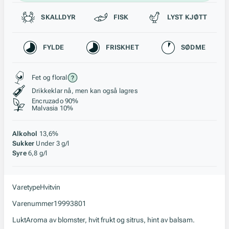
Passer til
SKALLDYR
FISK
LYST KJØTT
Karakteristikk
FYLDE
FRISKHET
SØDME
Stil, lagring og råstoff
Fet og floral
Drikkeklar nå, men kan også lagres
Encruzado 90%
Malvasia 10%
Alkohol
13,6%
Sukker
Under 3 g/l
Syre
6,8 g/l
Varetype
Hvitvin
Varenummer
19993801
Lukt
Aroma av blomster, hvit frukt og sitrus, hint av balsam.