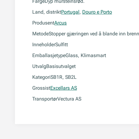
Farge
Dyp mursteinsrød.
Land, distrikt
Portugal
,
Douro e Porto
Produsent
Arcus
Metode
Stopper gjæringen ved å blande inn brennev
Inneholder
Sulfitt
Emballasjetype
Glass, Klimasmart
Utvalg
Basisutvalget
Kategori
SB1R, SB2L
Grossist
Excellars AS
Transportør
Vectura AS