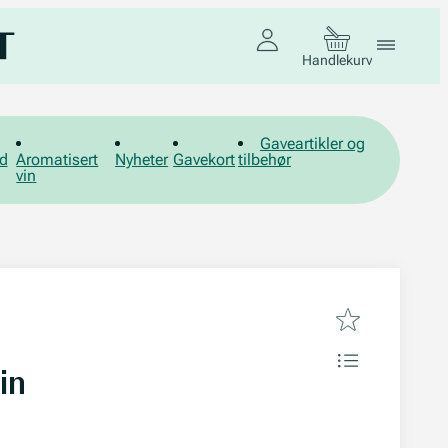
Handlekurv
Gaveartikler og
d
Aromatisert
Nyheter
Gavekort
tilbehør
vin
in