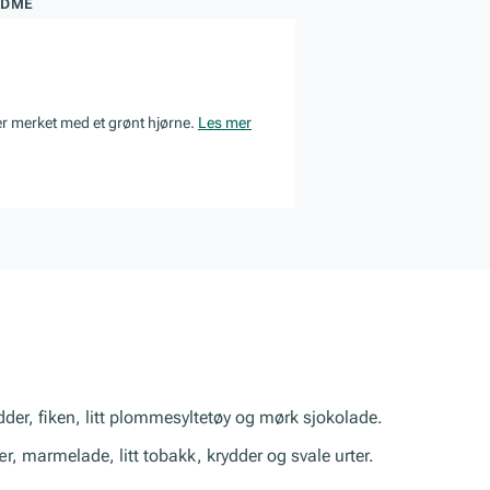
ØDME
er merket med et grønt hjørne.
Les mer
dder, fiken, litt plommesyltetøy og mørk sjokolade.
ær, marmelade, litt tobakk, krydder og svale urter.