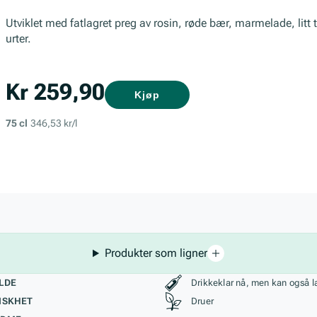
Utviklet med fatlagret preg av rosin, røde bær, marmelade, litt
urter.
Kr 259,90
Kjøp
75 cl
346,53 kr/l
Produkter som ligner
kteristikk
Stil, lagring og r
LDE
Drikkeklar nå, men kan også l
ISKHET
Druer