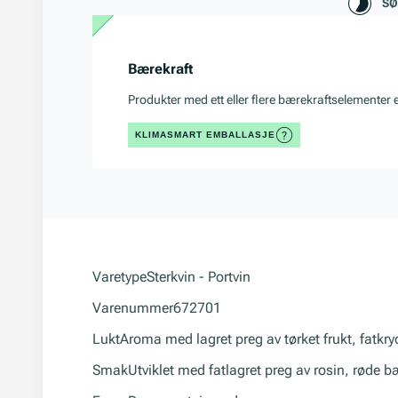
S
Bærekraft
Produkter med ett eller flere bærekraftselementer 
KLIMASMART EMBALLASJE
Varetype
Sterkvin - Portvin
Varenummer
672701
Lukt
Aroma med lagret preg av tørket frukt, fatkry
Smak
Utviklet med fatlagret preg av rosin, røde b