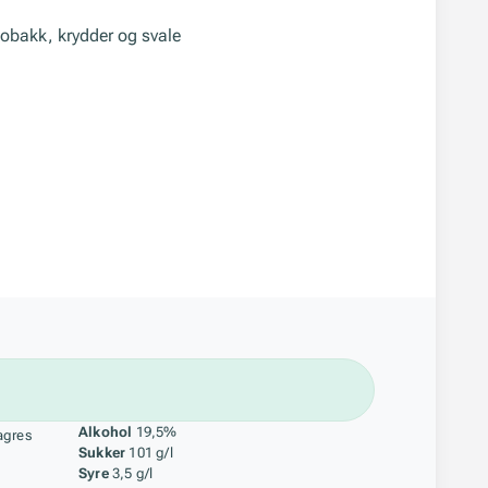
 tobakk, krydder og svale
åstoff
Alkohol
19,5%
agres
Sukker
101 g/l
Syre
3,5 g/l