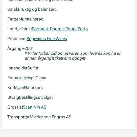
Smak
Fruktig og balansert.
Farge
Mursteinsrød.
Land, distrikt
Portugal
,
Douro e Porto
,
Porto
Produsent
Sogevinus Fine Wines
Årgang
2001
*
* Vi tar forbehold om at varen som leveres kan ha en
annen årgang/etikett enn oppgitt
Inneholder
Sulfitt
Emballasjetype
Glass
Korktype
Naturkork
Utvalg
Bestillingsutvalget
Grossist
Scan-Vin AS
Transportør
Middelthon Engros AS