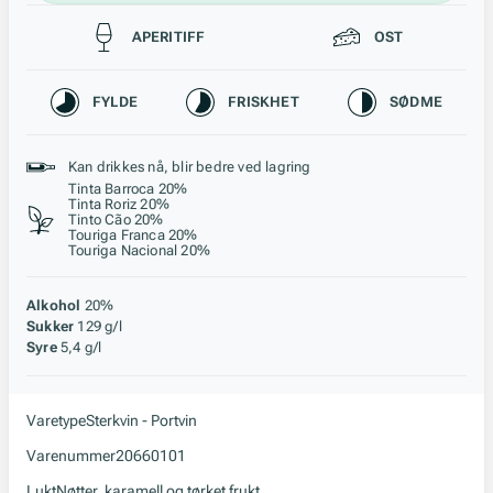
Passer til
APERITIFF
OST
Karakteristikk
FYLDE
FRISKHET
SØDME
Stil, lagring og råstoff
Kan drikkes nå, blir bedre ved lagring
Tinta Barroca 20%
Tinta Roriz 20%
Tinto Cão 20%
Touriga Franca 20%
Touriga Nacional 20%
Alkohol
20%
Sukker
129 g/l
Syre
5,4 g/l
Varetype
Sterkvin - Portvin
Varenummer
20660101
Lukt
Nøtter, karamell og tørket frukt.