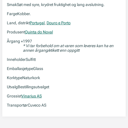
Smak
Søt med syre, krydret fruktighet og lang avslutning.
Farge
Kobber.
Land, distrikt
Portugal
,
Douro e Porto
Produsent
Quinta do Noval
Årgang
1997
*
* Vi tar forbehold om at varen som leveres kan ha en
annen årgang/etikett enn oppgitt
Inneholder
Sulfitt
Emballasjetype
Glass
Korktype
Naturkork
Utvalg
Bestillingsutvalget
Grossist
Vinarius AS
Transportør
Cuveco AS