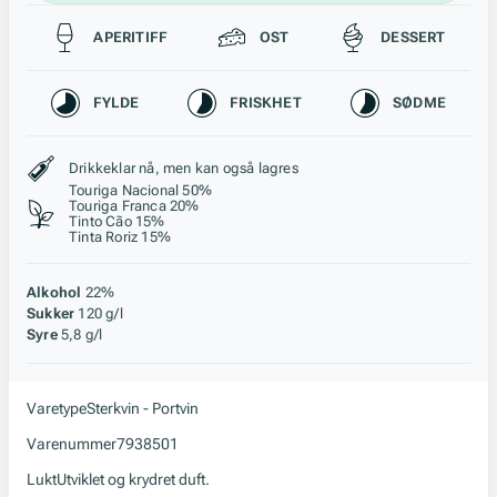
Passer til
APERITIFF
OST
DESSERT
Karakteristikk
FYLDE
FRISKHET
SØDME
Stil, lagring og råstoff
Drikkeklar nå, men kan også lagres
Touriga Nacional 50%
Touriga Franca 20%
Tinto Cão 15%
Tinta Roriz 15%
Alkohol
22%
Sukker
120 g/l
Syre
5,8 g/l
Varetype
Sterkvin - Portvin
Varenummer
7938501
Lukt
Utviklet og krydret duft.