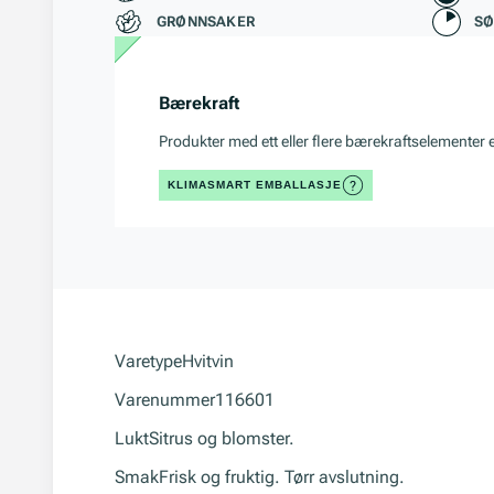
GRØNNSAKER
S
Bærekraft
Produkter med ett eller flere bærekraftselementer 
KLIMASMART EMBALLASJE
Varetype
Hvitvin
Varenummer
116601
Lukt
Sitrus og blomster.
Smak
Frisk og fruktig. Tørr avslutning.