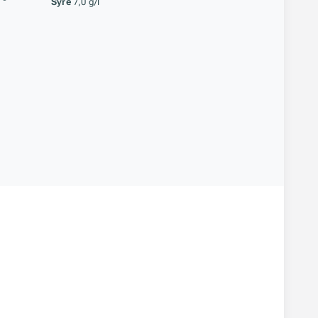
Syre
7,0 g/l