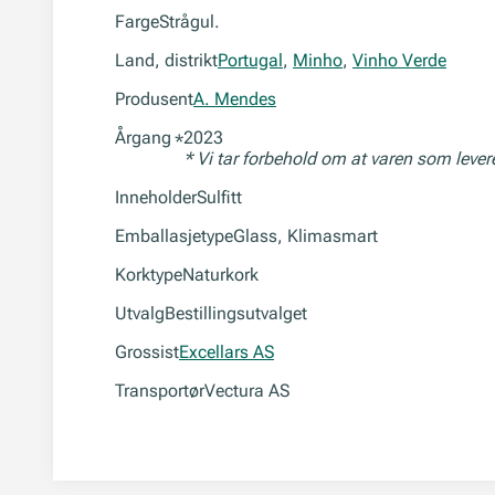
Farge
Strågul.
Land, distrikt
Portugal
,
Minho
,
Vinho Verde
Produsent
A. Mendes
Årgang
2023
*
* Vi tar forbehold om at varen som leve
Inneholder
Sulfitt
Emballasjetype
Glass, Klimasmart
Korktype
Naturkork
Utvalg
Bestillingsutvalget
Grossist
Excellars AS
Transportør
Vectura AS