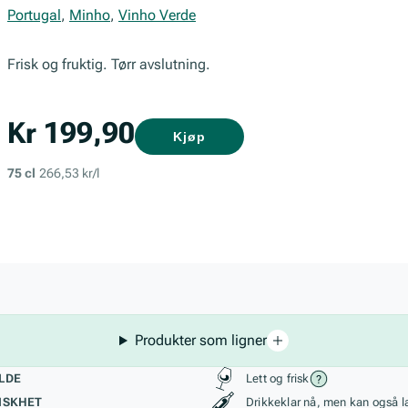
Portugal
,
Minho
,
Vinho Verde
Frisk og fruktig. Tørr avslutning.
Kr 199,90
Kjøp
75 cl
266,53 kr/l
Produkter som ligner
kteristikk
Stil, lagring og r
LDE
Lett og frisk
ISKHET
Drikkeklar nå, men kan også l