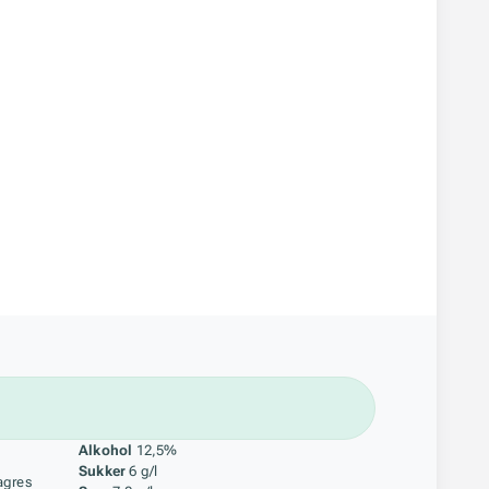
åstoff
Alkohol
12,5%
Sukker
6 g/l
agres