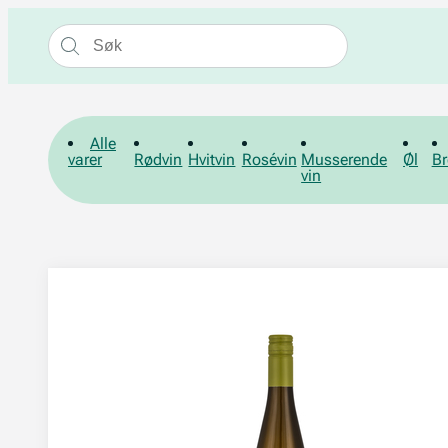
Alle
varer
Rødvin
Hvitvin
Rosévin
Musserende
Øl
Br
vin