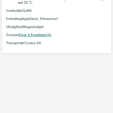
ved 28 °C.
Inneholder
Sulfitt
Emballasjetype
Glass, Klimasmart
Utvalg
Bestillingsutvalget
Grossist
Einar A Engelstad AS
Transportør
Cuveco AS