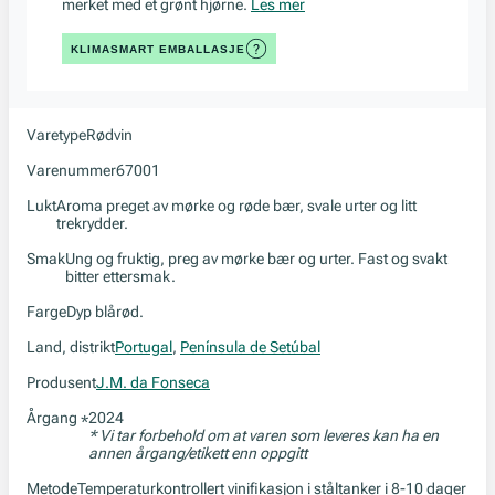
merket med et grønt hjørne.
Les mer
KLIMASMART EMBALLASJE
Varetype
Rødvin
Varenummer
67001
Lukt
Aroma preget av mørke og røde bær, svale urter og litt
trekrydder.
Smak
Ung og fruktig, preg av mørke bær og urter. Fast og svakt
bitter ettersmak.
Farge
Dyp blårød.
Land, distrikt
Portugal
,
Península de Setúbal
Produsent
J.M. da Fonseca
Årgang
2024
*
* Vi tar forbehold om at varen som leveres kan ha en
annen årgang/etikett enn oppgitt
Metode
Temperaturkontrollert vinifikasjon i ståltanker i 8-10 dager