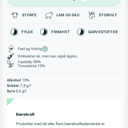
Passer til
STORFE
LAM OG SAU
STORVILT
Karakteristikk
FYLDE
FRISKHET
GARVESTOFFER
Stil, lagring og råstoff
Fast og fruktig
Drikkeklar nå, men kan også lagres
Castelão 90%
Trincadeira 10%
Alkohol
13%
Sukker
7,8 g/l
Syre
5,6 g/l
Bærekraft
Produkter med ett eller flere bærekraftselementer er