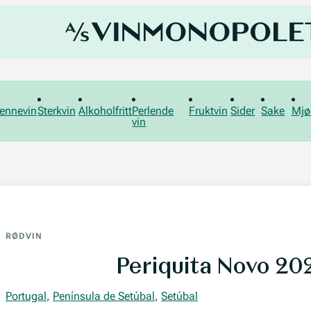
ennevin
Sterkvin
Alkoholfritt
Perlende
Fruktvin
Sider
Sake
Mjø
vin
RØDVIN
Periquita Novo 20
Portugal
,
Península de Setúbal
,
Setúbal