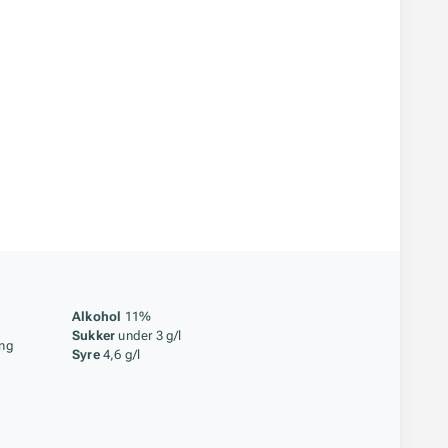
åstoff
Alkohol
11%
Sukker
under 3 g/l
ing
Syre
4,6 g/l