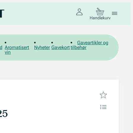
Handlekurv
Gaveartikler og
d
Aromatisert
Nyheter
Gavekort
tilbehør
vin
25