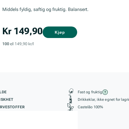
Middels fyldig, saftig og fruktig. Balansert.
Kr 149,90
Kjøp
100 cl
149,90 kr/l
kteristikk
Stil, lagring og r
LDE
Fast og fruktig
ISKHET
Drikkeklar, ikke egnet for lagr
RVESTOFFER
Castelão 100%