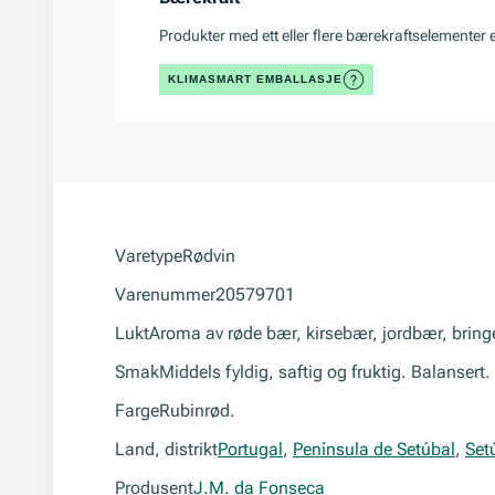
Produkter med ett eller flere bærekraftselementer 
KLIMASMART EMBALLASJE
Varetype
Rødvin
Varenummer
20579701
Lukt
Aroma av røde bær, kirsebær, jordbær, bring
Smak
Middels fyldig, saftig og fruktig. Balansert.
Farge
Rubinrød.
Land, distrikt
Portugal
,
Península de Setúbal
,
Set
Produsent
J.M. da Fonseca