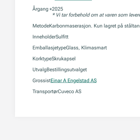
Årgang
2025
*
* Vi tar forbehold om at varen som leve
Metode
Karbonmaserasjon. Kun lagret på ståltan
Inneholder
Sulfitt
Emballasjetype
Glass, Klimasmart
Korktype
Skrukapsel
Utvalg
Bestillingsutvalget
Grossist
Einar A Engelstad AS
Transportør
Cuveco AS