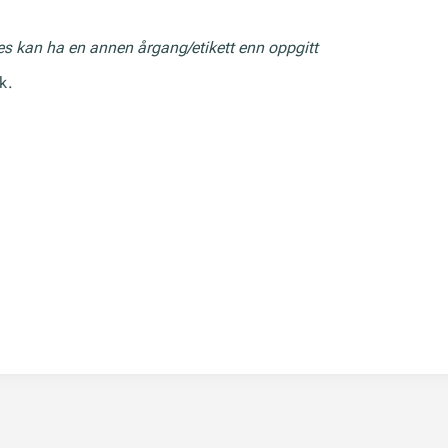
res kan ha en annen årgang/etikett enn oppgitt
k.