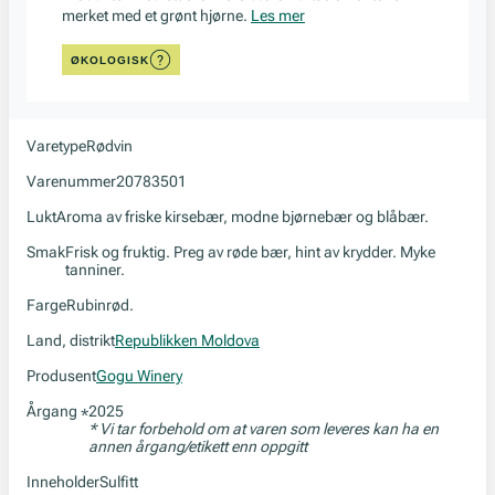
merket med et grønt hjørne.
Les mer
ØKOLOGISK
Varetype
Rødvin
Varenummer
20783501
Lukt
Aroma av friske kirsebær, modne bjørnebær og blåbær.
Smak
Frisk og fruktig. Preg av røde bær, hint av krydder. Myke
tanniner.
Farge
Rubinrød.
Land, distrikt
Republikken Moldova
Produsent
Gogu Winery
Årgang
2025
*
* Vi tar forbehold om at varen som leveres kan ha en
annen årgang/etikett enn oppgitt
Inneholder
Sulfitt