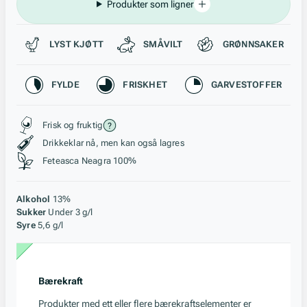
Produkter som ligner
Passer til
LYST KJØTT
SMÅVILT
GRØNNSAKER
Karakteristikk
FYLDE
FRISKHET
GARVESTOFFER
Stil, lagring og råstoff
Frisk og fruktig
Drikkeklar nå, men kan også lagres
Feteasca Neagra 100%
Alkohol
13%
Sukker
Under 3 g/l
Syre
5,6 g/l
Bærekraft
Produkter med ett eller flere bærekraftselementer er