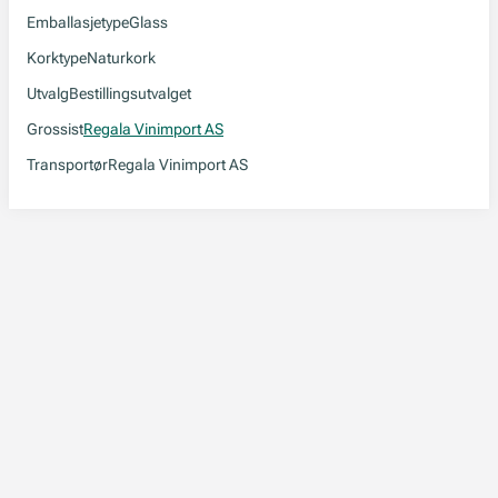
Emballasjetype
Glass
Korktype
Naturkork
Utvalg
Bestillingsutvalget
Grossist
Regala Vinimport AS
Transportør
Regala Vinimport AS