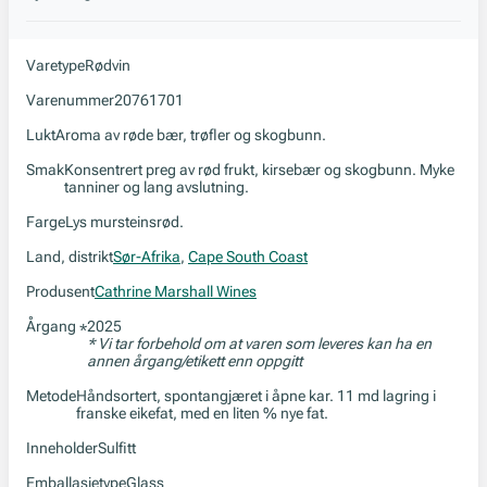
Varetype
Rødvin
Varenummer
20761701
Lukt
Aroma av røde bær, trøfler og skogbunn.
Smak
Konsentrert preg av rød frukt, kirsebær og skogbunn. Myke
tanniner og lang avslutning.
Farge
Lys mursteinsrød.
Land, distrikt
Sør-Afrika
,
Cape South Coast
Produsent
Cathrine Marshall Wines
Årgang
2025
*
* Vi tar forbehold om at varen som leveres kan ha en
annen årgang/etikett enn oppgitt
Metode
Håndsortert, spontangjæret i åpne kar. 11 md lagring i
franske eikefat, med en liten % nye fat.
Inneholder
Sulfitt
Emballasjetype
Glass