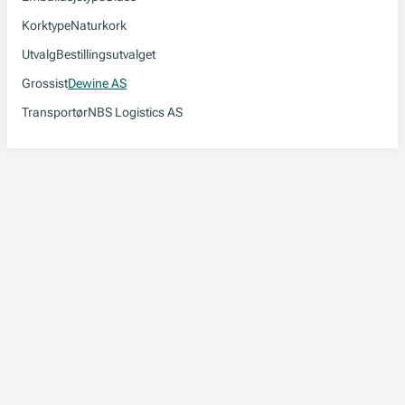
Korktype
Naturkork
Utvalg
Bestillingsutvalget
Grossist
Dewine AS
Transportør
NBS Logistics AS