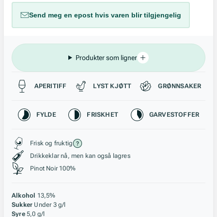
Send meg en epost hvis varen blir tilgjengelig
Produkter som ligner
Passer til
APERITIFF
LYST KJØTT
GRØNNSAKER
Karakteristikk
FYLDE
FRISKHET
GARVESTOFFER
Stil, lagring og råstoff
Frisk og fruktig
Drikkeklar nå, men kan også lagres
Pinot Noir 100%
Alkohol
13,5%
Sukker
Under 3 g/l
Syre
5,0 g/l