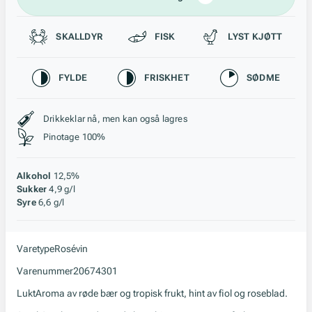
Passer til
SKALLDYR
FISK
LYST KJØTT
Karakteristikk
FYLDE
FRISKHET
SØDME
Stil, lagring og råstoff
Drikkeklar nå, men kan også lagres
Pinotage 100%
Alkohol
12,5%
Sukker
4,9 g/l
Syre
6,6 g/l
Varetype
Rosévin
Varenummer
20674301
Lukt
Aroma av røde bær og tropisk frukt, hint av fiol og roseblad.