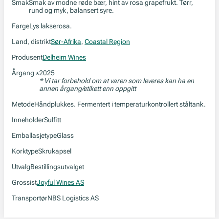
Smak
Smak av modne røde bær, hint av rosa grapefrukt. Tørr,
rund og myk, balansert syre.
Farge
Lys lakserosa.
Land, distrikt
Sør-Afrika
,
Coastal Region
Produsent
Delheim Wines
Årgang
2025
*
* Vi tar forbehold om at varen som leveres kan ha en
annen årgang/etikett enn oppgitt
Metode
Håndplukkes. Fermentert i temperaturkontrollert ståltank.
Inneholder
Sulfitt
Emballasjetype
Glass
Korktype
Skrukapsel
Utvalg
Bestillingsutvalget
Grossist
Joyful Wines AS
Transportør
NBS Logistics AS