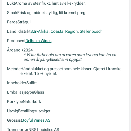
Lukt
Aroma av steinfrukt, hint av eikekrydder.
Smak
Frisk og middels fyldig, litt kremet preg.
Farge
Strågul.
Land, distrikt
Sør-Afrika
,
Coastal Region
,
Stellenbosch
Produsent
Delheim Wines
Årgang
2024
*
* Vi tar forbehold om at varen som leveres kan ha en
annen årgang/etikett enn oppgitt
Metode
Håndplukket og presset som hele klaser. Gjæret i franske
eikefat. 15 % nye fat.
Inneholder
Sulfitt
Emballasjetype
Glass
Korktype
Naturkork
Utvalg
Bestillingsutvalget
Grossist
Joyful Wines AS
Transportør
NBS Logistics AS