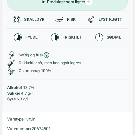
Produkter som ligner
Passer til
SKALLDYR
FISK
LYST KJØTT
Karakteristikk
FYLDE
FRISKHET
SØDME
Stil, lagring og råstoff
Saftig og frisk
Drikkeklar nå, men kan også lagres
Chardonnay 100%
Alkohol
13,7%
Sukker
4,7 g/l
Syre
6,3 g/l
Varetype
Hvitvin
Varenummer
20674501