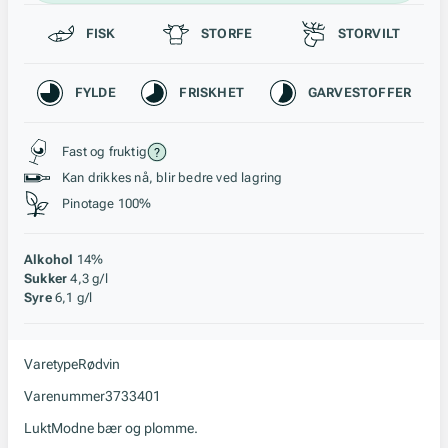
Passer til
FISK
STORFE
STORVILT
Karakteristikk
FYLDE
FRISKHET
GARVESTOFFER
Stil, lagring og råstoff
Fast og fruktig
Kan drikkes nå, blir bedre ved lagring
Pinotage 100%
Alkohol
14%
Sukker
4,3 g/l
Syre
6,1 g/l
Varetype
Rødvin
Varenummer
3733401
Lukt
Modne bær og plomme.