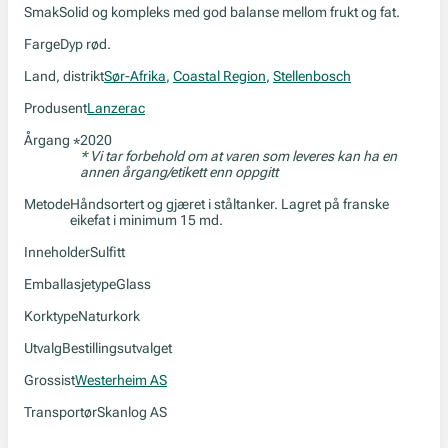
Smak
Solid og kompleks med god balanse mellom frukt og fat.
Farge
Dyp rød.
Land, distrikt
Sør-Afrika
,
Coastal Region
,
Stellenbosch
Produsent
Lanzerac
Årgang
2020
*
* Vi tar forbehold om at varen som leveres kan ha en
annen årgang/etikett enn oppgitt
Metode
Håndsortert og gjæret i ståltanker. Lagret på franske
eikefat i minimum 15 md.
Inneholder
Sulfitt
Emballasjetype
Glass
Korktype
Naturkork
Utvalg
Bestillingsutvalget
Grossist
Westerheim AS
Transportør
Skanlog AS