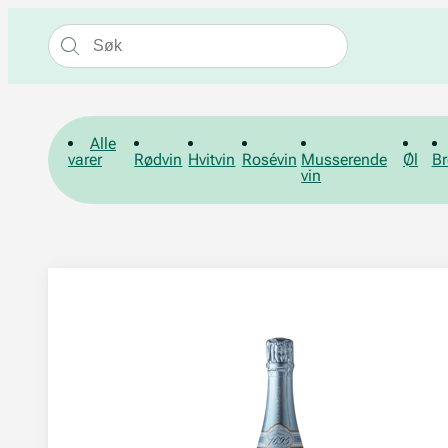
Alle
varer
Rødvin
Hvitvin
Rosévin
Musserende
Øl
Br
vin