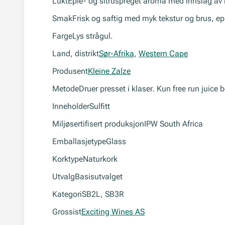
Lukt
Eple- og sitruspreget aroma med innslag av kj
Smak
Frisk og saftig med myk tekstur og brus, eple
Farge
Lys strågul.
Land, distrikt
Sør-Afrika
,
Western Cape
Produsent
Kleine Zalze
Metode
Druer presset i klaser. Kun free run jui
Inneholder
Sulfitt
Miljøsertifisert produksjon
IPW South Africa
Emballasjetype
Glass
Korktype
Naturkork
Utvalg
Basisutvalget
Kategori
SB2L, SB3R
Grossist
Exciting Wines AS