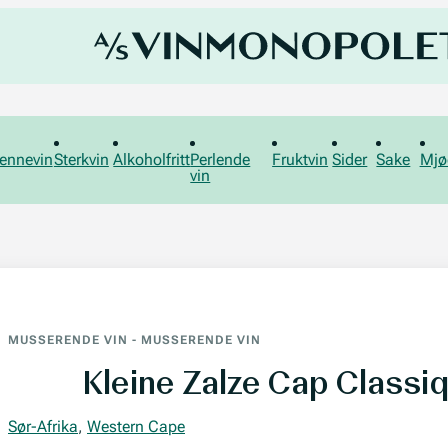
ennevin
Sterkvin
Alkoholfritt
Perlende
Fruktvin
Sider
Sake
Mjø
vin
MUSSERENDE VIN
-
MUSSERENDE VIN
Kleine Zalze Cap Classi
Sør-Afrika
,
Western Cape