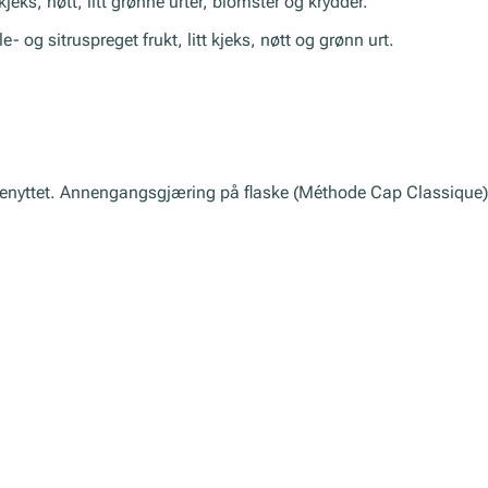
eks, nøtt, litt grønne urter, blomster og krydder.
- og sitruspreget frukt, litt kjeks, nøtt og grønn urt.
ce benyttet. Annengangsgjæring på flaske (Méthode Cap Classique