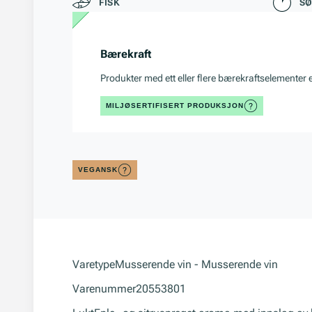
FISK
S
Bærekraft
Produkter med ett eller flere bærekraftselementer 
MILJØSERTIFISERT PRODUKSJON
VEGANSK
Varetype
Musserende vin - Musserende vin
Varenummer
20553801