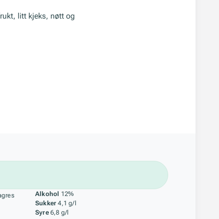
kt, litt kjeks, nøtt og
åstoff
Alkohol
12%
agres
Sukker
4,1 g/l
Syre
6,8 g/l