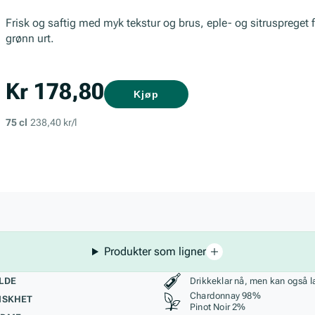
Frisk og saftig med myk tekstur og brus, eple- og sitruspreget fru
grønn urt.
Kr 178,80
Kjøp
75 cl
238,40 kr/l
Produkter som ligner
kteristikk
Stil, lagring og r
LDE
Drikkeklar nå, men kan også l
Chardonnay 98%
ISKHET
Pinot Noir 2%