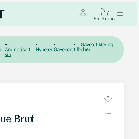
Handlekurv
Gaveartikler og
d
Aromatisert
Nyheter
Gavekort
tilbehør
vin
que Brut