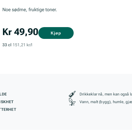
Noe sødme, fruktige toner.
Kr 49,90
Kjøp
33 cl
151,21 kr/l
kteristikk
Stil, lagring og r
LDE
Drikkeklar nå, men kan også l
ISKHET
Vann, malt (bygg), humle, gjæ
TTERHET