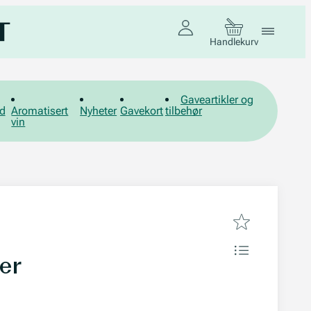
Handlekurv
Gaveartikler og
d
Aromatisert
Nyheter
Gavekort
tilbehør
vin
ger