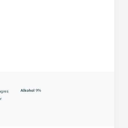
åstoff
Alkohol
9%
agres
r