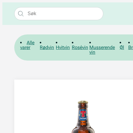
Alle
varer
Rødvin
Hvitvin
Rosévin
Musserende
Øl
Br
vin