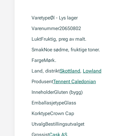
Varetype
Øl - Lys lager
Varenummer
20650802
Lukt
Fruktig, preg av malt.
Smak
Noe sødme, fruktige toner.
Farge
Mørk.
Land, distrikt
Skottland
,
Lowland
Produsent
Tennent Caledonian
Inneholder
Gluten (bygg)
Emballasjetype
Glass
Korktype
Crown Cap
Utvalg
Bestillingsutvalget
Grossist
Cask AS