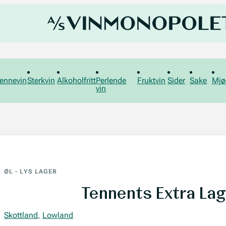
ennevin
Sterkvin
Alkoholfritt
Perlende
Fruktvin
Sider
Sake
Mjø
vin
ØL
-
LYS LAGER
Tennents Extra La
Skottland
,
Lowland