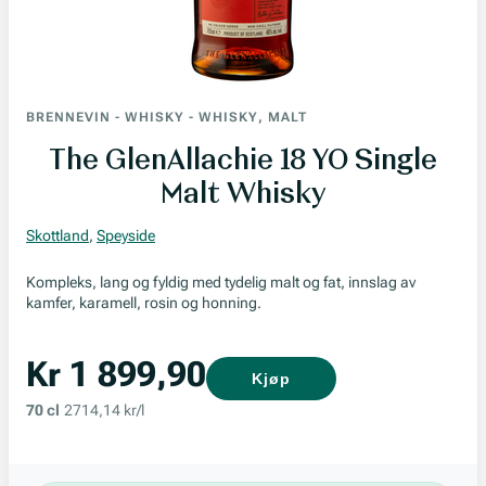
BRENNEVIN
-
WHISKY
-
WHISKY, MALT
The GlenAllachie 18 YO Single
Malt Whisky
Skottland
,
Speyside
Kompleks, lang og fyldig med tydelig malt og fat, innslag av
kamfer, karamell, rosin og honning.
Kr 1 899,90
Kjøp
70 cl
2714,14 kr/l