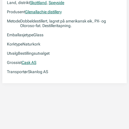
Land, distrikt
Skottland
,
Speyside
Produsent
Glenallachie distillery
Metode
Dobbeldestillert, lagret på amerikansk eik, PX- og
Oloroso-fat. Destilleritapning.
Emballasjetype
Glass
Korktype
Naturkork
Utvalg
Bestillingsutvalget
Grossist
Cask AS
Transportør
Skanlog AS