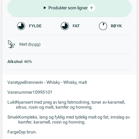
Produkter som ligner
Karakteristikk
FYLDE
FAT
RØYK
Stil, lagring og råstoff
Malt (bygg)
Alkohol
46%
Varetype
Brennevin - Whisky - Whisky, malt
Varenummer
10995101
Lukt
Nyansert med preg av lang fatmodning, toner av karamell,
sitrus, rosin og malt, kamfer og honning.
Smak
Kompleks, lang og fyldig med tydelig malt og fat, innslag av
kamfer, karamell, rosin og honning.
Farge
Dyp brun.