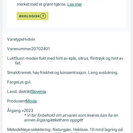
merket med et grønt hjørne.
Les mer
ØKOLOGISK
Varetype
Hvitvin
Varenummer
20702401
Lukt
Sunn moden fukt med hint av eple, sitrus, flintrøyk og hint av
fat.
Smak
Kremet, høy friskhet og konsentrasjon. Lang avslutning.
Farge
Lys gul.
Land, distrikt
Slovenia
Produsent
Movia
Årgang
2023
*
* Vi tar forbehold om at varen som leveres kan ha en
annen årgang/etikett enn oppgitt
Metode
Nøye selektering. Naturgjær. Heklase. 10 mnd lagring på