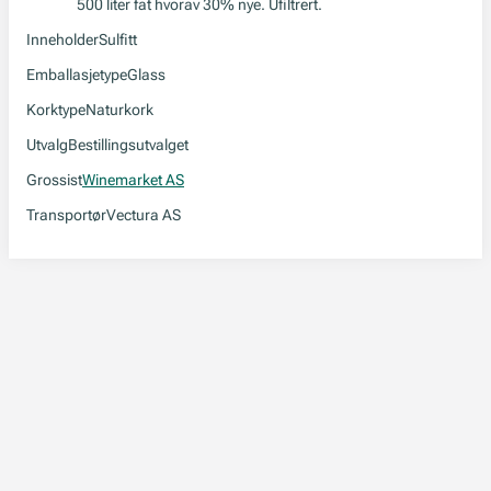
500 liter fat hvorav 30% nye. Ufiltrert.
Inneholder
Sulfitt
Emballasjetype
Glass
Korktype
Naturkork
Utvalg
Bestillingsutvalget
Grossist
Winemarket AS
Transportør
Vectura AS