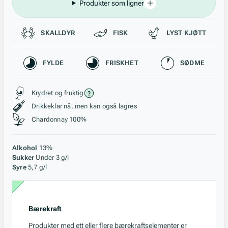
Produkter som ligner
Passer til
SKALLDYR
FISK
LYST KJØTT
Karakteristikk
FYLDE
FRISKHET
SØDME
Stil, lagring og råstoff
Krydret og fruktig
Drikkeklar nå, men kan også lagres
Chardonnay 100%
Alkohol
13%
Sukker
Under 3 g/l
Syre
5,7 g/l
Bærekraft
Produkter med ett eller flere bærekraftselementer er