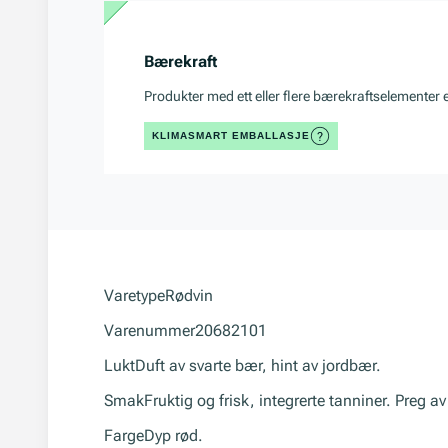
Bærekraft
Produkter med ett eller flere bærekraftselementer 
KLIMASMART EMBALLASJE
Varetype
Rødvin
Varenummer
20682101
Lukt
Duft av svarte bær, hint av jordbær.
Smak
Fruktig og frisk, integrerte tanniner. Preg 
Farge
Dyp rød.