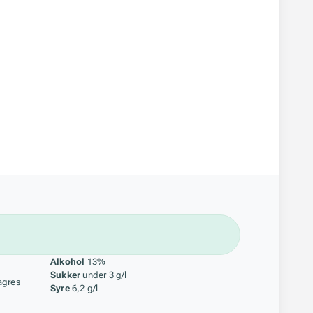
åstoff
Alkohol
13%
Sukker
under 3 g/l
agres
Syre
6,2 g/l