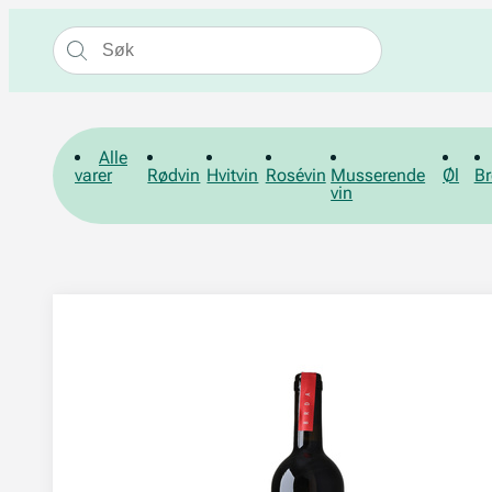
Alle
varer
Rødvin
Hvitvin
Rosévin
Musserende
Øl
Br
vin