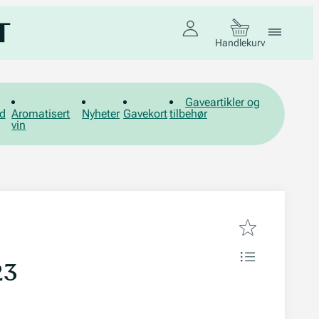
Handlekurv
Gaveartikler og
d
Aromatisert
Nyheter
Gavekort
tilbehør
vin
23