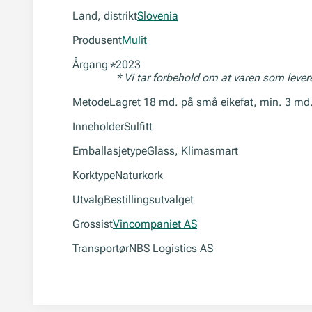
Land, distrikt
Slovenia
Produsent
Mulit
Årgang
2023
*
* Vi tar forbehold om at varen som leve
Metode
Lagret 18 md. på små eikefat, min. 3 md.
Inneholder
Sulfitt
Emballasjetype
Glass, Klimasmart
Korktype
Naturkork
Utvalg
Bestillingsutvalget
Grossist
Vincompaniet AS
Transportør
NBS Logistics AS