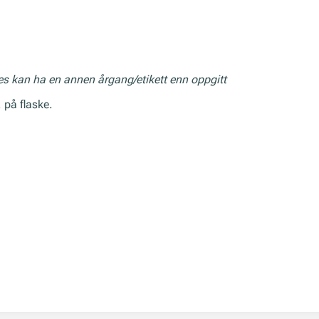
res kan ha en annen årgang/etikett enn oppgitt
 på flaske.