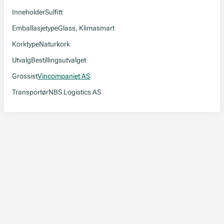
Inneholder
Sulfitt
Emballasjetype
Glass, Klimasmart
Korktype
Naturkork
Utvalg
Bestillingsutvalget
Grossist
Vincompaniet AS
Transportør
NBS Logistics AS