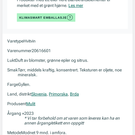
merket med et grønt hjørne.
Les mer
KLIMASMART EMBALLASJE
Varetype
Hvitvin
Varenummer
20616601
Lukt
Duft av blomster, grønne epler og sitrus.
Smak
Tørr, middels kraftig, konsentrert. Teksturen er oljete, noe
mineralsk.
Farge
Gyllen.
Land, distrikt
Slovenia
,
Primorska
,
Brda
Produsent
Mulit
Årgang
2023
*
* Vi tar forbehold om at varen som leveres kan ha en
annen årgang/etikett enn oppgitt
Metode
Modnet 9 mnd. i amfora.