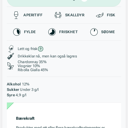
Passer til
APERITIFF
SKALLDYR
FISK
Karakteristikk
FYLDE
FRISKHET
SØDME
Stil, lagring og råstoff
Lett og frisk
Drikkeklar nå, men kan også lagres
Chardonnay 35%
Viognier 10%
Ribolla Gialla 45%
Alkohol
12%
Sukker
Under 3 g/l
Syre
4,9 g/l
Bærekraft
Produkter med ett eller flere bærekraftselementer er