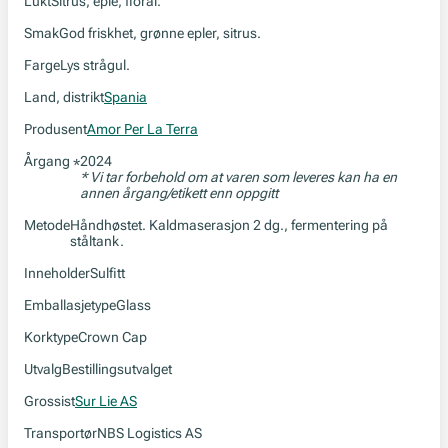
Lukt
Sitrus, eple, floral.
Smak
God friskhet, grønne epler, sitrus.
Farge
Lys strågul.
Land, distrikt
Spania
Produsent
Amor Per La Terra
Årgang
2024
*
* Vi tar forbehold om at varen som leveres kan ha en
annen årgang/etikett enn oppgitt
Metode
Håndhøstet. Kaldmaserasjon 2 dg., fermentering på
ståltank.
Inneholder
Sulfitt
Emballasjetype
Glass
Korktype
Crown Cap
Utvalg
Bestillingsutvalget
Grossist
Sur Lie AS
Transportør
NBS Logistics AS