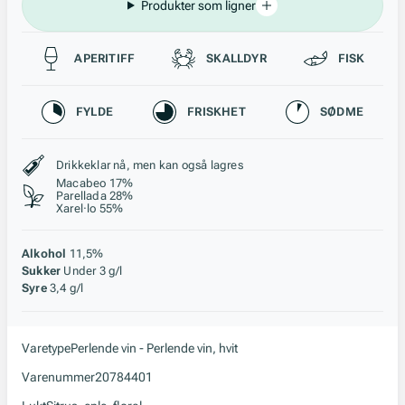
Produkter som ligner
Passer til
APERITIFF
SKALLDYR
FISK
Karakteristikk
FYLDE
FRISKHET
SØDME
Stil, lagring og råstoff
Drikkeklar nå, men kan også lagres
Macabeo 17%
Parellada 28%
Xarel·lo 55%
Alkohol
11,5%
Sukker
Under 3 g/l
Syre
3,4 g/l
Varetype
Perlende vin - Perlende vin, hvit
Varenummer
20784401