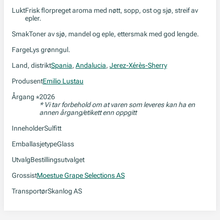
Lukt
Frisk florpreget aroma med nøtt, sopp, ost og sjø, streif av
epler.
Smak
Toner av sjø, mandel og eple, ettersmak med god lengde.
Farge
Lys grønngul.
Land, distrikt
Spania
,
Andalucia
,
Jerez-Xérès-Sherry
Produsent
Emilio Lustau
Årgang
2026
*
* Vi tar forbehold om at varen som leveres kan ha en
annen årgang/etikett enn oppgitt
Inneholder
Sulfitt
Emballasjetype
Glass
Utvalg
Bestillingsutvalget
Grossist
Moestue Grape Selections AS
Transportør
Skanlog AS