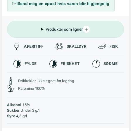
Send meg en epost hvis varen blir tilgjengelig
Produkter som ligner
Passer til
APERITIFF
SKALLDYR
FISK
Karakteristikk
FYLDE
FRISKHET
SØDME
Stil, lagring og råstoff
Drikkeklar, ikke egnet for lagring
Palomino 100%
Alkohol
15%
Sukker
Under 3 g/l
Syre
4,3 g/l