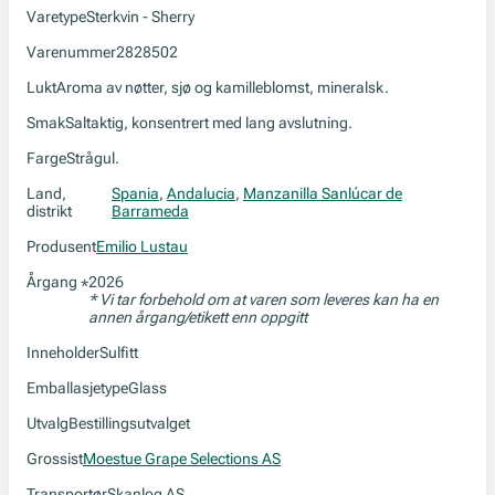
Varetype
Sterkvin - Sherry
Varenummer
2828502
Lukt
Aroma av nøtter, sjø og kamilleblomst, mineralsk.
Smak
Saltaktig, konsentrert med lang avslutning.
Farge
Strågul.
Land,
Spania
,
Andalucia
,
Manzanilla Sanlúcar de
distrikt
Barrameda
Produsent
Emilio Lustau
Årgang
2026
*
* Vi tar forbehold om at varen som leveres kan ha en
annen årgang/etikett enn oppgitt
Inneholder
Sulfitt
Emballasjetype
Glass
Utvalg
Bestillingsutvalget
Grossist
Moestue Grape Selections AS
Transportør
Skanlog AS