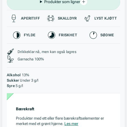
Produkter som ligner
Passer til
APERITIFF
SKALLDYR
LYST KJØTT
Karakteristikk
FYLDE
FRISKHET
SØDME
Stil, lagring og råstoff
Drikkeklar nå, men kan også lagres
Garnacha 100%
Alkohol
13%
Sukker
Under 3 g/l
Syre
5 g/l
Bærekraft
Produkter med ett eller flere bærekraftselementer er
merket med et grønt hjørne.
Les mer