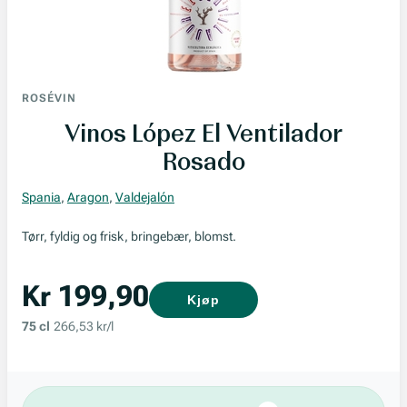
ROSÉVIN
Vinos López El Ventilador
Rosado
Spania
,
Aragon
,
Valdejalón
Tørr, fyldig og frisk, bringebær, blomst.
Kr 199,90
Kjøp
75 cl
266,53 kr/l