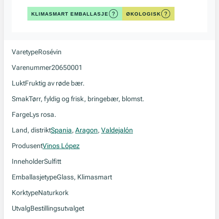
KLIMASMART EMBALLASJE
ØKOLOGISK
Varetype
Rosévin
Varenummer
20650001
Lukt
Fruktig av røde bær.
Smak
Tørr, fyldig og frisk, bringebær, blomst.
Farge
Lys rosa.
Land, distrikt
Spania
,
Aragon
,
Valdejalón
Produsent
Vinos López
Inneholder
Sulfitt
Emballasjetype
Glass, Klimasmart
Korktype
Naturkork
Utvalg
Bestillingsutvalget