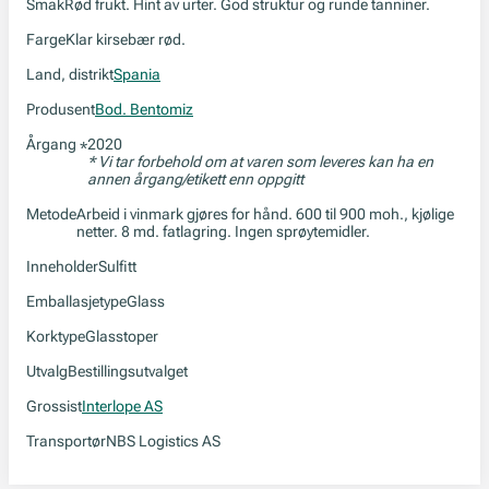
Smak
Rød frukt. Hint av urter. God struktur og runde tanniner.
Farge
Klar kirsebær rød.
Land, distrikt
Spania
Produsent
Bod. Bentomiz
Årgang
2020
*
* Vi tar forbehold om at varen som leveres kan ha en
annen årgang/etikett enn oppgitt
Metode
Arbeid i vinmark gjøres for hånd. 600 til 900 moh., kjølige
netter. 8 md. fatlagring. Ingen sprøytemidler.
Inneholder
Sulfitt
Emballasjetype
Glass
Korktype
Glasstoper
Utvalg
Bestillingsutvalget
Grossist
Interlope AS
Transportør
NBS Logistics AS