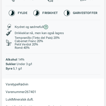
Karakteristikk
FYLDE
FRISKHET
GARVESTOFFER
Stil, lagring og råstoff
Krydret og sødmefull
Drikkeklar nå, men kan også lagres
Tempranillo (Tinto del Pais) 20%
Cabernet Franc 20%
Petit Verdot 20%
Romé 40%
Alkohol
14%
Sukker
Under 3 g/l
Syre
5,1 g/l
Varetype
Rødvin
Varenummer
267401
Lukt
Mineralsk duft.