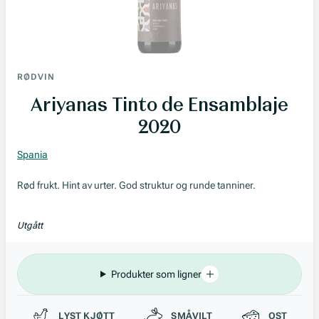
RØDVIN
Ariyanas Tinto de Ensamblaje
2020
Spania
Rød frukt. Hint av urter. God struktur og runde tanniner.
Utgått
Produkter som ligner
Passer til
LYST KJØTT
SMÅVILT
OST