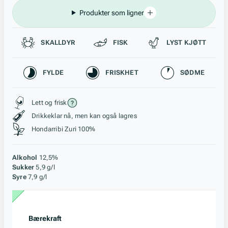
Produkter som ligner
Passer til
SKALLDYR
FISK
LYST KJØTT
Karakteristikk
FYLDE
FRISKHET
SØDME
Stil, lagring og råstoff
Lett og frisk
Drikkeklar nå, men kan også lagres
Hondarribi Zuri 100%
Alkohol
12,5%
Sukker
5,9 g/l
Syre
7,9 g/l
Bærekraft