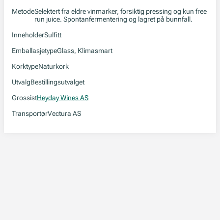
Metode
Selektert fra eldre vinmarker, forsiktig pressing og kun free
run juice. Spontanfermentering og lagret på bunnfall.
Inneholder
Sulfitt
Emballasjetype
Glass, Klimasmart
Korktype
Naturkork
Utvalg
Bestillingsutvalget
Grossist
Heyday Wines AS
Transportør
Vectura AS