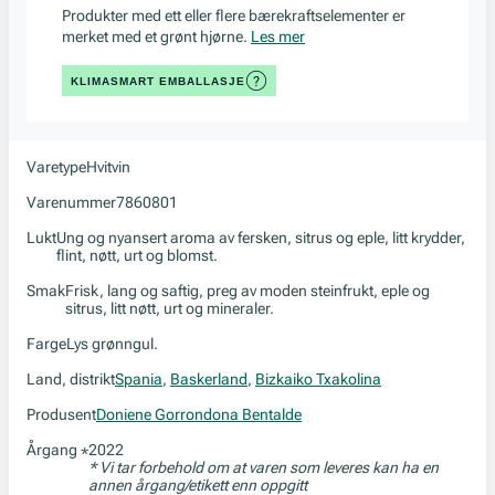
Produkter med ett eller flere bærekraftselementer er
merket med et grønt hjørne.
Les mer
KLIMASMART EMBALLASJE
Varetype
Hvitvin
Varenummer
7860801
Lukt
Ung og nyansert aroma av fersken, sitrus og eple, litt krydder,
flint, nøtt, urt og blomst.
Smak
Frisk, lang og saftig, preg av moden steinfrukt, eple og
sitrus, litt nøtt, urt og mineraler.
Farge
Lys grønngul.
Land, distrikt
Spania
,
Baskerland
,
Bizkaiko Txakolina
Produsent
Doniene Gorrondona Bentalde
Årgang
2022
*
* Vi tar forbehold om at varen som leveres kan ha en
annen årgang/etikett enn oppgitt