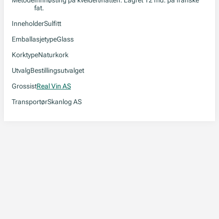
Metode
Innhøsting på kvelden/natten. Lagret 12 md. på franske
fat.
Inneholder
Sulfitt
Emballasjetype
Glass
Korktype
Naturkork
Utvalg
Bestillingsutvalget
Grossist
Real Vin AS
Transportør
Skanlog AS