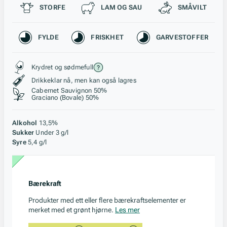
Passer til
STORFE
LAM OG SAU
SMÅVILT
Karakteristikk
FYLDE
FRISKHET
GARVESTOFFER
Stil, lagring og råstoff
Krydret og sødmefull
Drikkeklar nå, men kan også lagres
Cabernet Sauvignon 50%
Graciano (Bovale) 50%
Alkohol
13,5%
Sukker
Under 3 g/l
Syre
5,4 g/l
Bærekraft
Produkter med ett eller flere bærekraftselementer er
merket med et grønt hjørne.
Les mer