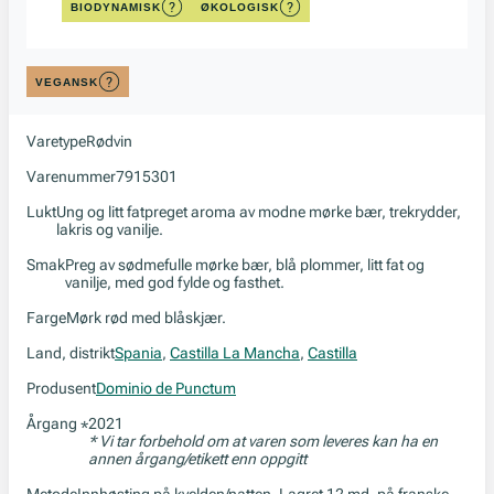
BIODYNAMISK
ØKOLOGISK
VEGANSK
Varetype
Rødvin
Varenummer
7915301
Lukt
Ung og litt fatpreget aroma av modne mørke bær, trekrydder,
lakris og vanilje.
Smak
Preg av sødmefulle mørke bær, blå plommer, litt fat og
vanilje, med god fylde og fasthet.
Farge
Mørk rød med blåskjær.
Land, distrikt
Spania
,
Castilla La Mancha
,
Castilla
Produsent
Dominio de Punctum
Årgang
2021
*
* Vi tar forbehold om at varen som leveres kan ha en
annen årgang/etikett enn oppgitt