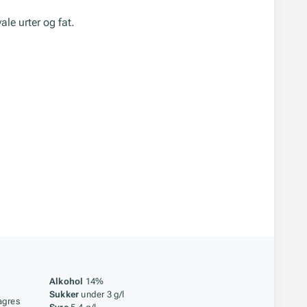
ale urter og fat.
åstoff
Alkohol
14%
Sukker
under 3 g/l
agres