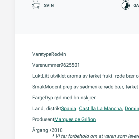
SVIN
GA
Varetype
Rødvin
Varenummer
9625501
Lukt
Litt utviklet aroma av tørket frukt, røde bær 
Smak
Modent preg av sødmerike røde bær, tørket fru
Farge
Dyp rød med brunskjær.
Land, distrikt
Spania
,
Castilla La Mancha
,
Domin
Produsent
Marques de Griñon
Årgang
2018
*
* Vi tar forbehold om at varen som leve