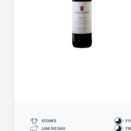
Passer til
Kara
STORFE
FY
LAM OG SAU
FR