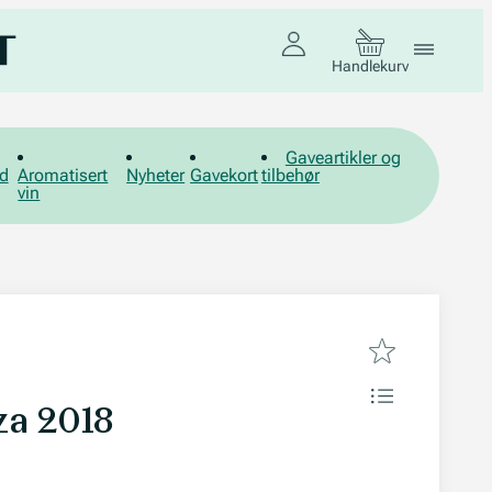
Handlekurv
Gaveartikler og
d
Aromatisert
Nyheter
Gavekort
tilbehør
vin
za 2018