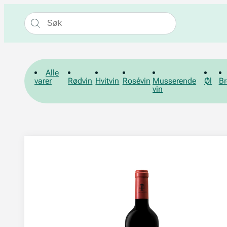
Alle
varer
Rødvin
Hvitvin
Rosévin
Musserende
Øl
Br
vin