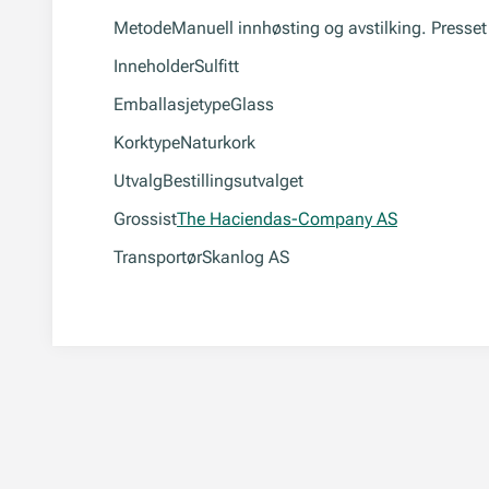
Metode
Manuell innhøsting og avstilking. Presset
Inneholder
Sulfitt
Emballasjetype
Glass
Korktype
Naturkork
Utvalg
Bestillingsutvalget
Grossist
The Haciendas-Company AS
Transportør
Skanlog AS