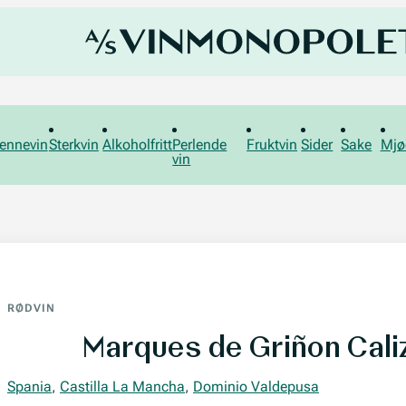
ennevin
Sterkvin
Alkoholfritt
Perlende
Fruktvin
Sider
Sake
Mjø
vin
RØDVIN
Marques de Griñon Cali
Spania
,
Castilla La Mancha
,
Dominio Valdepusa