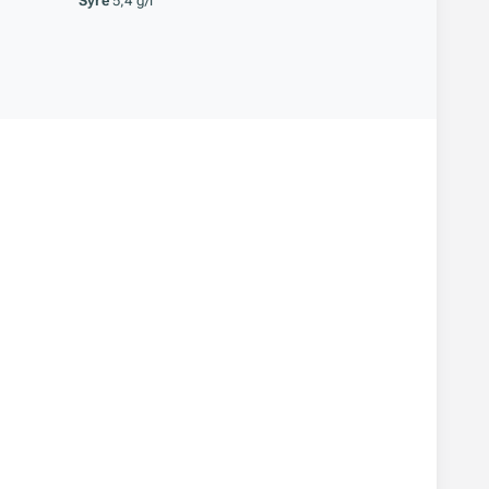
Syre
5,4 g/l