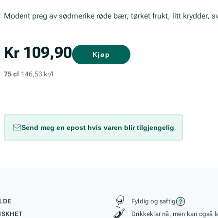
Modent preg av sødmerike røde bær, tørket frukt, litt krydder, sv
Kr 109,90
Kjøp
75 cl
146,53 kr/l
Send meg en epost hvis varen blir tilgjengelig
kteristikk
Stil, lagring og r
LDE
Fyldig og saftig
ISKHET
Drikkeklar nå, men kan også l