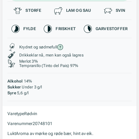
Passer til
STORFE
LAM OG SAU
SVIN
Karakteristikk
FYLDE
FRISKHET
GARVESTOFFER
Stil, lagring og råstoff
Krydret og sødmefull
Drikkeklar nå, men kan også lagres
Merlot 3%
Tempranillo (Tinto del Pais) 97%
Alkohol
14%
Sukker
Under 3 g/l
Syre
5,6 g/l
Varetype
Rødvin
Varenummer
20748101
Lukt
Aroma av mørke og røde bær, hint av eik.