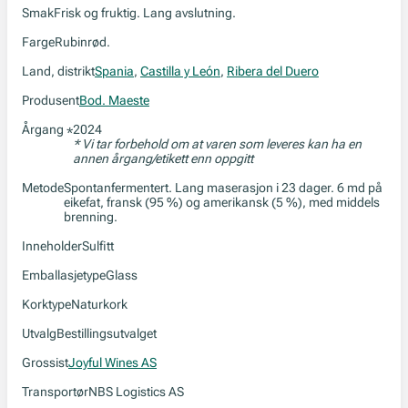
Smak
Frisk og fruktig. Lang avslutning.
Farge
Rubinrød.
Land, distrikt
Spania
,
Castilla y León
,
Ribera del Duero
Produsent
Bod. Maeste
Årgang
2024
*
* Vi tar forbehold om at varen som leveres kan ha en
annen årgang/etikett enn oppgitt
Metode
Spontanfermentert. Lang maserasjon i 23 dager. 6 md på
eikefat, fransk (95 %) og amerikansk (5 %), med middels
brenning.
Inneholder
Sulfitt
Emballasjetype
Glass
Korktype
Naturkork
Utvalg
Bestillingsutvalget
Grossist
Joyful Wines AS
Transportør
NBS Logistics AS