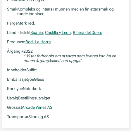
Smak
Kompleks og intens i munnen med en fin ettersmak og
runde tanniner.
Farge
Mørk rød.
Land, distrikt
Spania
,
Castilla y León
,
Ribera del Duero
Produsent
Bod. La Horra
Årgang
2022
*
* Vi tar forbehold om at varen som leveres kan ha en
annen årgang/etikett enn oppgitt
Inneholder
Sulfitt
Emballasjetype
Glass
Korktype
Naturkork
Utvalg
Bestillingsutvalget
Grossist
Arcade Wines AS
Transportør
Skanlog AS