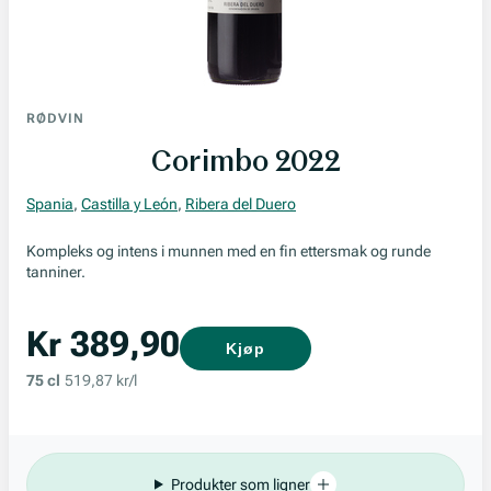
RØDVIN
Corimbo 2022
Spania
,
Castilla y León
,
Ribera del Duero
Kompleks og intens i munnen med en fin ettersmak og runde
tanniner.
Kr 389,90
Kjøp
75 cl
519,87 kr/l
Produkter som ligner