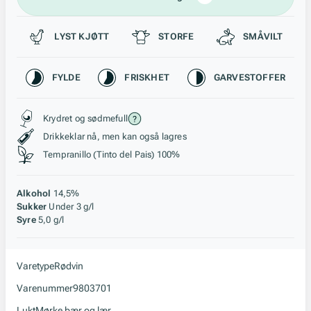
Passer til
LYST KJØTT
STORFE
SMÅVILT
Karakteristikk
FYLDE
FRISKHET
GARVESTOFFER
Stil, lagring og råstoff
Krydret og sødmefull
Drikkeklar nå, men kan også lagres
Tempranillo (Tinto del Pais) 100%
Alkohol
14,5%
Sukker
Under 3 g/l
Syre
5,0 g/l
Varetype
Rødvin
Varenummer
9803701
Lukt
Mørke bær og lær.