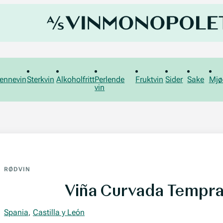
ennevin
Sterkvin
Alkoholfritt
Perlende
Fruktvin
Sider
Sake
Mjø
vin
RØDVIN
Viña Curvada Tempran
Spania
,
Castilla y León