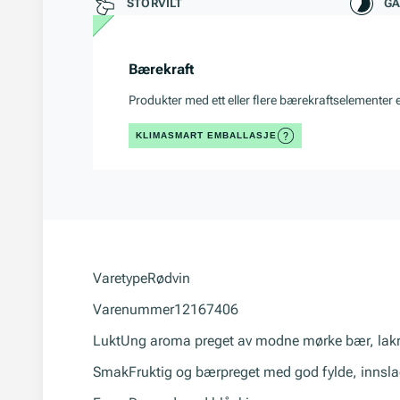
STORVILT
GA
Bærekraft
Produkter med ett eller flere bærekraftselementer 
KLIMASMART EMBALLASJE
Varetype
Rødvin
Varenummer
12167406
Lukt
Ung aroma preget av modne mørke bær, lakris 
Smak
Fruktig og bærpreget med god fylde, innslag