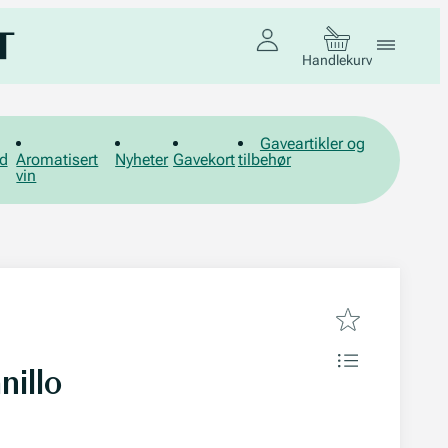
Handlekurv
Gaveartikler og
d
Aromatisert
Nyheter
Gavekort
tilbehør
vin
illo