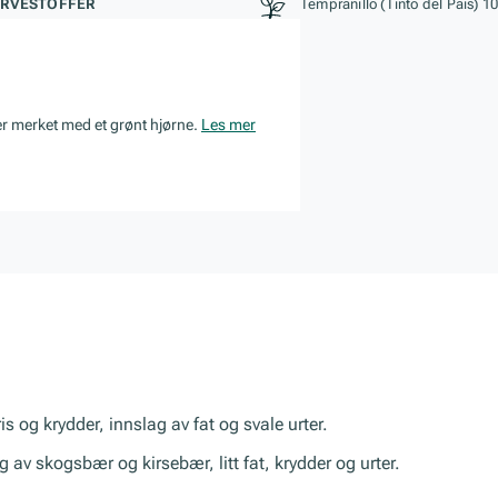
RVESTOFFER
Tempranillo (Tinto del Pais) 
er merket med et grønt hjørne.
Les mer
og krydder, innslag av fat og svale urter.
 av skogsbær og kirsebær, litt fat, krydder og urter.