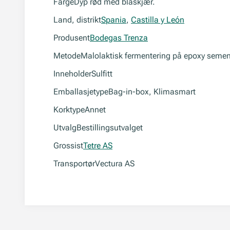
Farge
Dyp rød med blåskjær.
Land, distrikt
Spania
,
Castilla y León
Produsent
Bodegas Trenza
Metode
Malolaktisk fermentering på epoxy sement
Inneholder
Sulfitt
Emballasjetype
Bag-in-box, Klimasmart
Korktype
Annet
Utvalg
Bestillingsutvalget
Grossist
Tetre AS
Transportør
Vectura AS