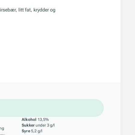
sebær, litt fat, krydder og
åstoff
Alkohol
13,5%
Sukker
under 3 g/l
ing
Syre
5,2 g/l