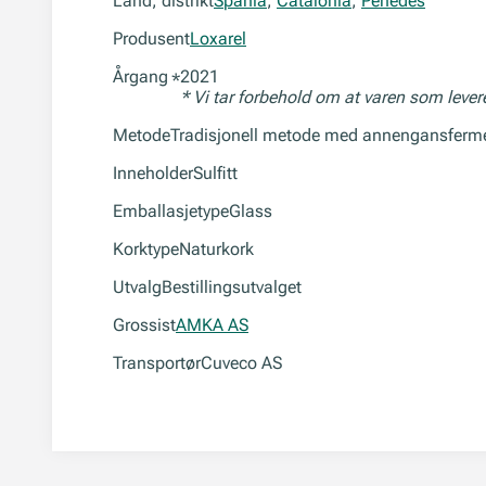
Land, distrikt
Spania
,
Catalonia
,
Penedès
Produsent
Loxarel
Årgang
2021
*
* Vi tar forbehold om at varen som leve
Metode
Tradisjonell metode med annengansferment
Inneholder
Sulfitt
Emballasjetype
Glass
Korktype
Naturkork
Utvalg
Bestillingsutvalget
Grossist
AMKA AS
Transportør
Cuveco AS