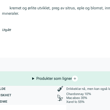
Fint kremet og ørlite utviklet, preg av sitrus, eple og blomst, in
mineraler.
Utgått
Produkter som ligner
kteristikk
Stil, lagring og r
LDE
Drikkeklar nå, men kan også l
Chardonnay 10%
ISKHET
Macabeo 35%
ØDME
Xarel·lo 55%