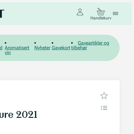
Handlekurv
Gaveartikler og
d
Aromatisert
Nyheter
Gavekort
tilbehør
vin
ure 2021