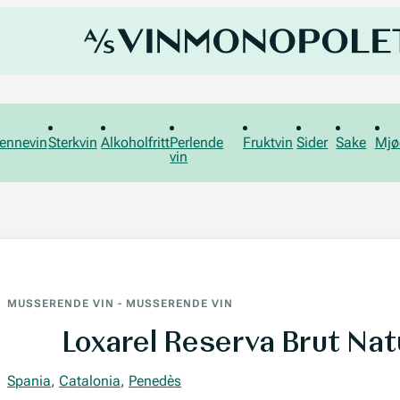
ennevin
Sterkvin
Alkoholfritt
Perlende
Fruktvin
Sider
Sake
Mjø
vin
MUSSERENDE VIN
-
MUSSERENDE VIN
Loxarel Reserva Brut Nat
Spania
,
Catalonia
,
Penedès