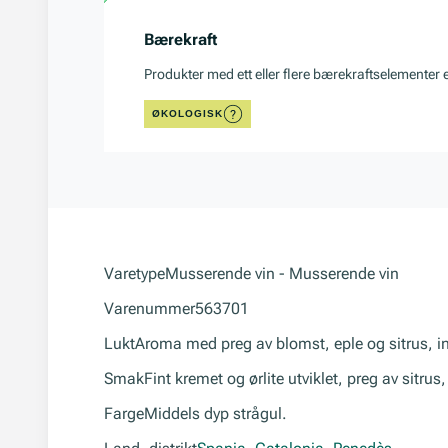
Bærekraft
Produkter med ett eller flere bærekraftselementer 
ØKOLOGISK
Varetype
Musserende vin - Musserende vin
Varenummer
563701
Lukt
Aroma med preg av blomst, eple og sitrus, i
Smak
Fint kremet og ørlite utviklet, preg av sitru
Farge
Middels dyp strågul.