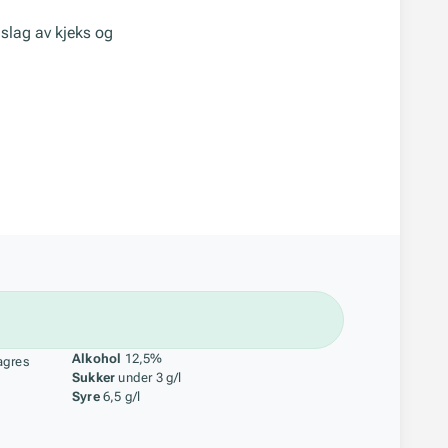
nslag av kjeks og
åstoff
Alkohol
12,5%
agres
Sukker
under 3 g/l
Syre
6,5 g/l