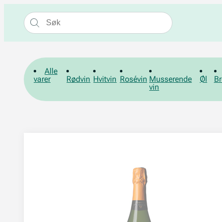
Alle
varer
Rødvin
Hvitvin
Rosévin
Musserende
Øl
Br
vin