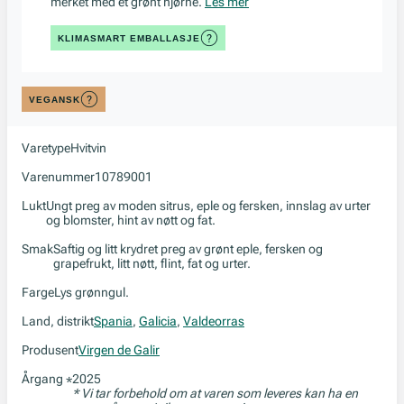
merket med et grønt hjørne.
Les mer
KLIMASMART EMBALLASJE
VEGANSK
Varetype
Hvitvin
Varenummer
10789001
Lukt
Ungt preg av moden sitrus, eple og fersken, innslag av urter
og blomster, hint av nøtt og fat.
Smak
Saftig og litt krydret preg av grønt eple, fersken og
grapefrukt, litt nøtt, flint, fat og urter.
Farge
Lys grønngul.
Land, distrikt
Spania
,
Galicia
,
Valdeorras
Produsent
Virgen de Galir
Årgang
2025
*
* Vi tar forbehold om at varen som leveres kan ha en