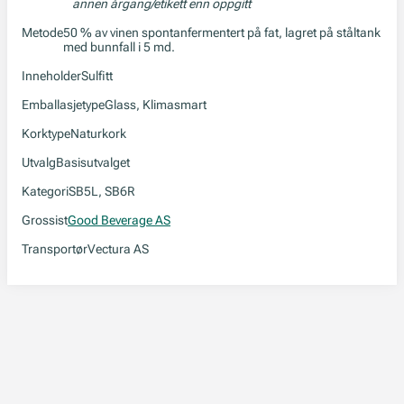
annen årgang/etikett enn oppgitt
Metode
50 % av vinen spontanfermentert på fat, lagret på ståltank
med bunnfall i 5 md.
Inneholder
Sulfitt
Emballasjetype
Glass, Klimasmart
Korktype
Naturkork
Utvalg
Basisutvalget
Kategori
SB5L, SB6R
Grossist
Good Beverage AS
Transportør
Vectura AS