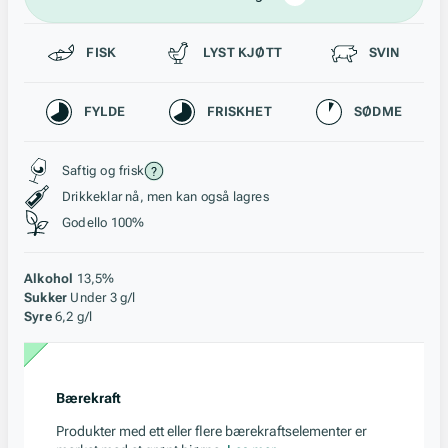
Passer til
FISK
LYST KJØTT
SVIN
Karakteristikk
FYLDE
FRISKHET
SØDME
Stil, lagring og råstoff
Saftig og frisk
Drikkeklar nå, men kan også lagres
Godello 100%
Alkohol
13,5%
Sukker
Under 3 g/l
Syre
6,2 g/l
Bærekraft
Produkter med ett eller flere bærekraftselementer er