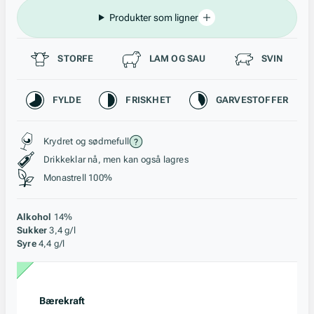
Produkter som ligner
Passer til
STORFE
LAM OG SAU
SVIN
Karakteristikk
FYLDE
FRISKHET
GARVESTOFFER
Stil, lagring og råstoff
Krydret og sødmefull
Drikkeklar nå, men kan også lagres
Monastrell 100%
Alkohol
14%
Sukker
3,4 g/l
Syre
4,4 g/l
Bærekraft