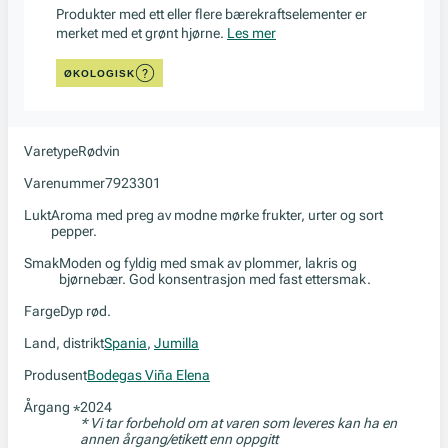
Produkter med ett eller flere bærekraftselementer er
merket med et grønt hjørne.
Les mer
ØKOLOGISK
Varetype
Rødvin
Varenummer
7923301
Lukt
Aroma med preg av modne mørke frukter, urter og sort
pepper.
Smak
Moden og fyldig med smak av plommer, lakris og
bjørnebær. God konsentrasjon med fast ettersmak.
Farge
Dyp rød.
Land, distrikt
Spania
,
Jumilla
Produsent
Bodegas Viña Elena
Årgang
2024
*
* Vi tar forbehold om at varen som leveres kan ha en
annen årgang/etikett enn oppgitt