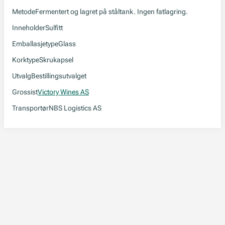
Metode
Fermentert og lagret på ståltank. Ingen fatlagring.
Inneholder
Sulfitt
Emballasjetype
Glass
Korktype
Skrukapsel
Utvalg
Bestillingsutvalget
Grossist
Victory Wines AS
Transportør
NBS Logistics AS