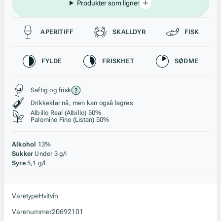
Produkter som ligner
Passer til
APERITIFF
SKALLDYR
FISK
Karakteristikk
FYLDE
FRISKHET
SØDME
Stil, lagring og råstoff
Saftig og frisk
Drikkeklar nå, men kan også lagres
Albillo Real (Albillo) 50%
Palomino Fino (Listan) 50%
Alkohol
13%
Sukker
Under 3 g/l
Syre
5,1 g/l
Varetype
Hvitvin
Varenummer
20692101