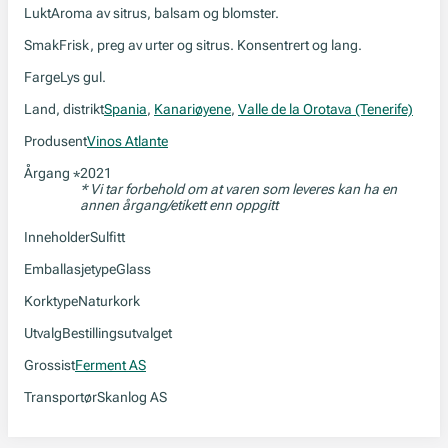
Lukt
Aroma av sitrus, balsam og blomster.
Smak
Frisk, preg av urter og sitrus. Konsentrert og lang.
Farge
Lys gul.
Land, distrikt
Spania
,
Kanariøyene
,
Valle de la Orotava (Tenerife)
Produsent
Vinos Atlante
Årgang
2021
*
* Vi tar forbehold om at varen som leveres kan ha en
annen årgang/etikett enn oppgitt
Inneholder
Sulfitt
Emballasjetype
Glass
Korktype
Naturkork
Utvalg
Bestillingsutvalget
Grossist
Ferment AS
Transportør
Skanlog AS