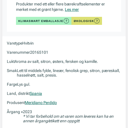
Produkter med ett eller flere bærekraftselementer er
merket med et grønt hjørne.
Les mer
KLIMASMART EMBALLASJE
ØKOLOGISK
Varetype
Hvitvin
Varenummer
20165101
Lukt
Aroma av salt, sitron, østers, fersken og kamille.
Smak
Lett til middels fylde, lineær, fenolisk grep, sitron, pæreskall,
hasselnøtt, salt, presis.
Farge
Lys gul.
Land, distrikt
Spania
Produsent
Meridiano Perdido
Årgang
2023
*
* Vi tar forbehold om at varen som leveres kan ha en
annen årgang/etikett enn oppgitt