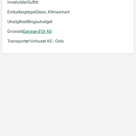
Inneholder
Sulfitt
Emballasjetype
Glass, Klimasmart
Utvalg
Bestillingsutvalget
Grossist
Garage d'Or AS
Transportør
Vinhuset AS - Oslo