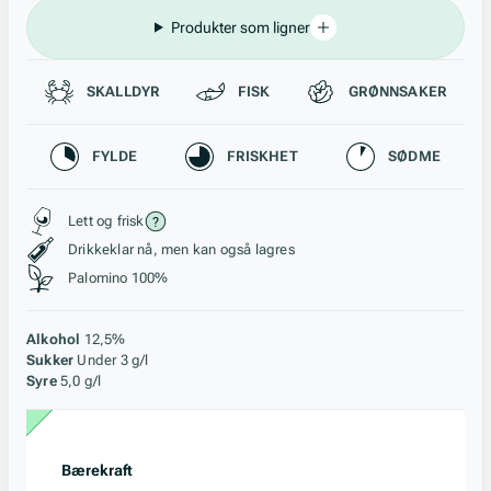
Produkter som ligner
Passer til
SKALLDYR
FISK
GRØNNSAKER
Karakteristikk
FYLDE
FRISKHET
SØDME
Stil, lagring og råstoff
Lett og frisk
Drikkeklar nå, men kan også lagres
Palomino 100%
Alkohol
12,5%
Sukker
Under 3 g/l
Syre
5,0 g/l
Bærekraft