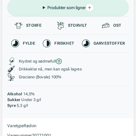
Produkter som ligner
Passer til
STORFE
STORVILT
OST
Karakteristikk
FYLDE
FRISKHET
GARVESTOFFER
Stil, lagring og råstoff
Krydret og sødmefull
Drikkeklar nå, men kan også lagres
Graciano (Bovale) 100%
Alkohol
14,5%
Sukker
Under 3 g/l
Syre
5,3 g/l
Varetype
Rødvin
Varenummer
20771001