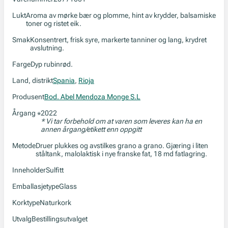
Lukt
Aroma av mørke bær og plomme, hint av krydder, balsamiske
toner og ristet eik.
Smak
Konsentrert, frisk syre, markerte tanniner og lang, krydret
avslutning.
Farge
Dyp rubinrød.
Land, distrikt
Spania
,
Rioja
Produsent
Bod. Abel Mendoza Monge S.L
Årgang
2022
*
* Vi tar forbehold om at varen som leveres kan ha en
annen årgang/etikett enn oppgitt
Metode
Druer plukkes og avstilkes grano a grano. Gjæring i liten
ståltank, malolaktisk i nye franske fat, 18 md fatlagring.
Inneholder
Sulfitt
Emballasjetype
Glass
Korktype
Naturkork
Utvalg
Bestillingsutvalget