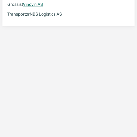
Grossist
Vinovin AS
Transportør
NBS Logistics AS