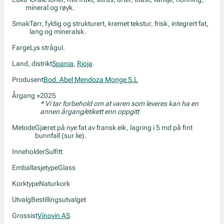
mineral og røyk.
Smak
Tørr, fyldig og strukturert, kremet tekstur, frisk, integrert fat,
lang og mineralsk.
Farge
Lys strågul.
Land, distrikt
Spania
,
Rioja
Produsent
Bod. Abel Mendoza Monge S.L
Årgang
2025
*
* Vi tar forbehold om at varen som leveres kan ha en
annen årgang/etikett enn oppgitt
Metode
Gjæret på nye fat av fransk eik, lagring i 5 md på fint
bunnfall (sur lie).
Inneholder
Sulfitt
Emballasjetype
Glass
Korktype
Naturkork
Utvalg
Bestillingsutvalget
Grossist
Vinovin AS