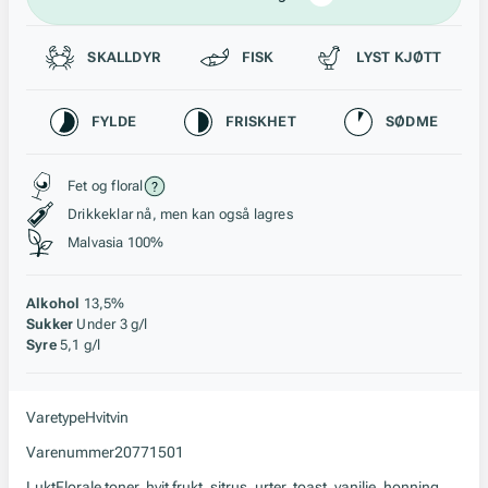
Passer til
SKALLDYR
FISK
LYST KJØTT
Karakteristikk
FYLDE
FRISKHET
SØDME
Stil, lagring og råstoff
Fet og floral
Drikkeklar nå, men kan også lagres
Malvasia 100%
Alkohol
13,5%
Sukker
Under 3 g/l
Syre
5,1 g/l
Varetype
Hvitvin
Varenummer
20771501
Lukt
Florale toner, hvit frukt, sitrus, urter, toast, vanilje, honning,