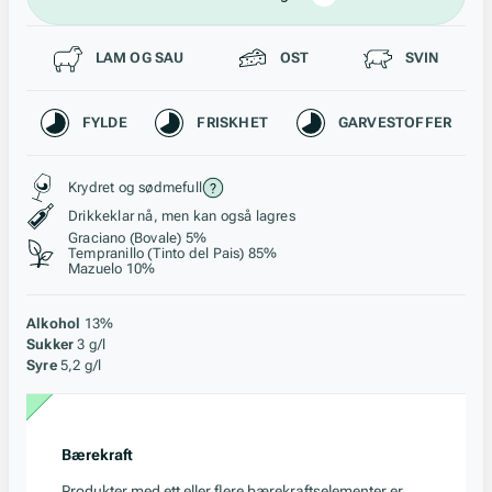
Passer til
LAM OG SAU
OST
SVIN
Karakteristikk
FYLDE
FRISKHET
GARVESTOFFER
Stil, lagring og råstoff
Krydret og sødmefull
Drikkeklar nå, men kan også lagres
Graciano (Bovale) 5%
Tempranillo (Tinto del Pais) 85%
Mazuelo 10%
Alkohol
13%
Sukker
3 g/l
Syre
5,2 g/l
Bærekraft
Produkter med ett eller flere bærekraftselementer er