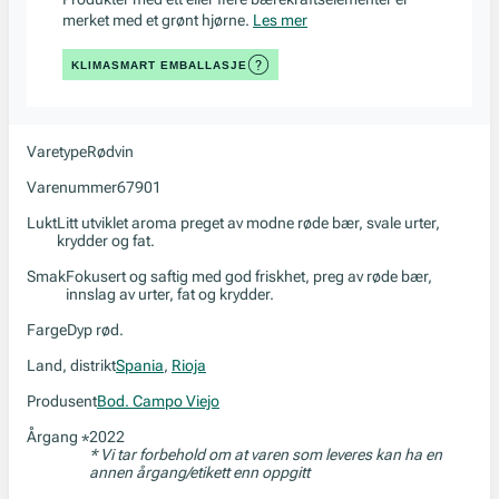
merket med et grønt hjørne.
Les mer
KLIMASMART EMBALLASJE
Varetype
Rødvin
Varenummer
67901
Lukt
Litt utviklet aroma preget av modne røde bær, svale urter,
krydder og fat.
Smak
Fokusert og saftig med god friskhet, preg av røde bær,
innslag av urter, fat og krydder.
Farge
Dyp rød.
Land, distrikt
Spania
,
Rioja
Produsent
Bod. Campo Viejo
Årgang
2022
*
* Vi tar forbehold om at varen som leveres kan ha en
annen årgang/etikett enn oppgitt