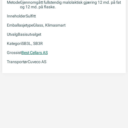
Metode
Gjennomgått fullstendig malolaktisk gjæring 12 md. på fat
og 12 md. på flaske.
Inneholder
Sulfitt
Emballasjetype
Glass, Klimasmart
Utvalg
Basisutvalget
Kategori
SB3L, SB3R
Grossist
Best Cellars AS
Transportør
Cuveco AS