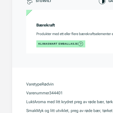
STORVILT
GA
Bærekraft
Produkter med ett eller flere bærekraftselementer 
KLIMASMART EMBALLASJE
Varetype
Rødvin
Varenummer
344401
Lukt
Aroma med litt krydret preg av røde bær, tørket
Smak
Myk og litt utviklet, preg av røde bær, tørket