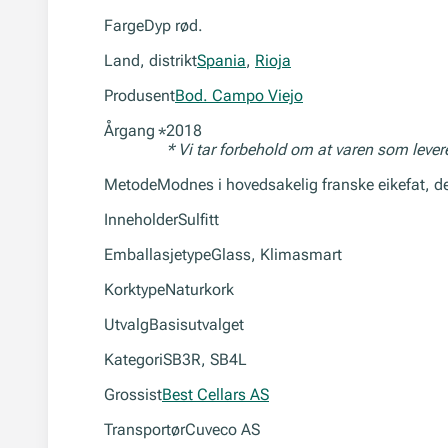
Farge
Dyp rød.
Land, distrikt
Spania
,
Rioja
Produsent
Bod. Campo Viejo
Årgang
2018
*
* Vi tar forbehold om at varen som leve
Metode
Modnes i hovedsakelig franske eikefat, d
Inneholder
Sulfitt
Emballasjetype
Glass, Klimasmart
Korktype
Naturkork
Utvalg
Basisutvalget
Kategori
SB3R, SB4L
Grossist
Best Cellars AS
Transportør
Cuveco AS