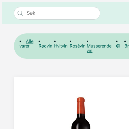
Alle
varer
Rødvin
Hvitvin
Rosévin
Musserende
Øl
Br
vin