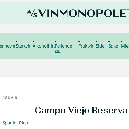
ennevin
Sterkvin
Alkoholfritt
Perlende
Fruktvin
Sider
Sake
Mjø
vin
RØDVIN
Campo Viejo Reserva
Spania
,
Rioja