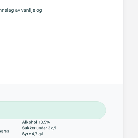
 innslag av vanilje og
åstoff
Alkohol
13,5%
Sukker
under 3 g/l
agres
Syre
4,7 g/l