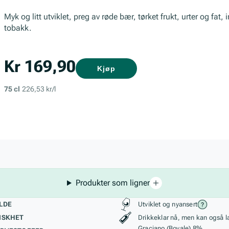
Myk og litt utviklet, preg av røde bær, tørket frukt, urter og fat,
tobakk.
Kr 169,90
Kjøp
75 cl
226,53 kr/l
Produkter som ligner
kteristikk
Stil, lagring og r
LDE
Utviklet og nyansert
ISKHET
Drikkeklar nå, men kan også l
Graciano (Bovale) 8%