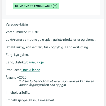
KLIMASMART EMBALLASJE
Varetype
Hvitvin
Varenummer
20590701
Lukt
Aroma av modne gule epler, gul steinfrukt, urter og blomst.
Smak
Fruktig, konsentrert, frisk og fyldig. Lang avslutning.
Farge
Lys gyllen.
Land, distrikt
Spania
,
Rioja
Produsent
Finca Allende
Årgang
2020
*
* Vi tar forbehold om at varen som leveres kan ha en
annen årgang/etikett enn oppgitt
Inneholder
Sulfitt
Emballasjetype
Glass, Klimasmart