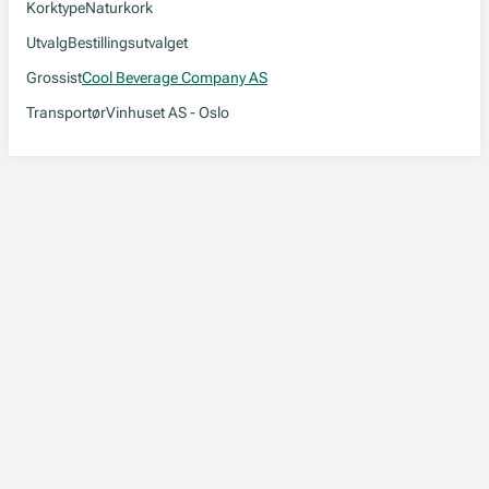
Korktype
Naturkork
Utvalg
Bestillingsutvalget
Grossist
Cool Beverage Company AS
Transportør
Vinhuset AS - Oslo