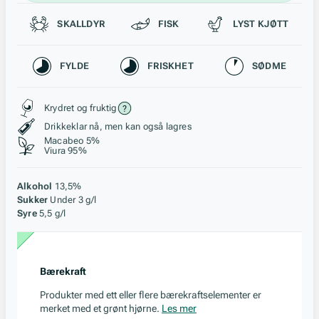
Passer til
SKALLDYR
FISK
LYST KJØTT
Karakteristikk
FYLDE
FRISKHET
SØDME
Stil, lagring og råstoff
Krydret og fruktig
Drikkeklar nå, men kan også lagres
Macabeo 5%
Viura 95%
Alkohol
13,5%
Sukker
Under 3 g/l
Syre
5,5 g/l
Bærekraft
Produkter med ett eller flere bærekraftselementer er
merket med et grønt hjørne.
Les mer