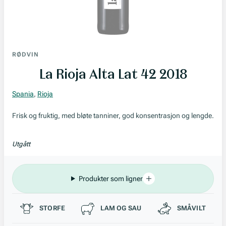
RØDVIN
La Rioja Alta Lat 42 2018
Spania
,
Rioja
Frisk og fruktig, med bløte tanniner, god konsentrasjon og lengde.
Utgått
Produkter som ligner
Passer til
STORFE
LAM OG SAU
SMÅVILT