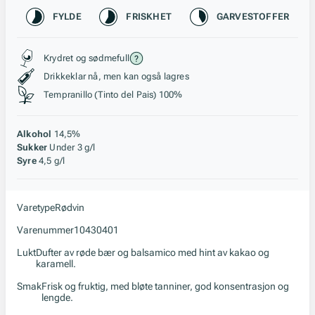
Karakteristikk
FYLDE
FRISKHET
GARVESTOFFER
Stil, lagring og råstoff
Krydret og sødmefull
Drikkeklar nå, men kan også lagres
Tempranillo (Tinto del Pais) 100%
Alkohol
14,5%
Sukker
Under 3 g/l
Syre
4,5 g/l
Varetype
Rødvin
Varenummer
10430401
Lukt
Dufter av røde bær og balsamico med hint av kakao og
karamell.
Smak
Frisk og fruktig, med bløte tanniner, god konsentrasjon og
lengde.