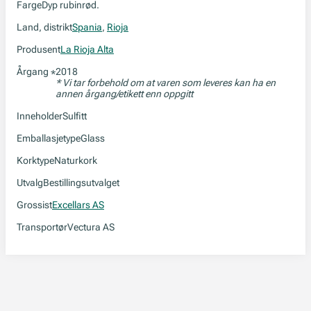
Farge
Dyp rubinrød.
Land, distrikt
Spania
,
Rioja
Produsent
La Rioja Alta
Årgang
2018
*
* Vi tar forbehold om at varen som leveres kan ha en
annen årgang/etikett enn oppgitt
Inneholder
Sulfitt
Emballasjetype
Glass
Korktype
Naturkork
Utvalg
Bestillingsutvalget
Grossist
Excellars AS
Transportør
Vectura AS