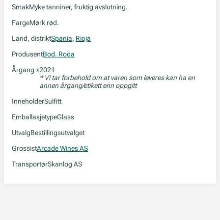
Smak
Myke tanniner, fruktig avslutning.
Farge
Mørk rød.
Land, distrikt
Spania
,
Rioja
Produsent
Bod. Roda
Årgang
2021
*
* Vi tar forbehold om at varen som leveres kan ha en
annen årgang/etikett enn oppgitt
Inneholder
Sulfitt
Emballasjetype
Glass
Utvalg
Bestillingsutvalget
Grossist
Arcade Wines AS
Transportør
Skanlog AS