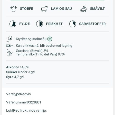
Passer til
STORFE
LAM OG SAU
SMÅVILT
Karakteristikk
FYLDE
FRISKHET
GARVESTOFFER
Stil, lagring og råstoff
Krydret og sødmefull
Kan drikkes nå, blir bedre ved lagring
Graciano (Bovale) 3%
Tempranillo (Tinto del Pais) 97%
Alkohol
14,5%
Sukker
Under 3 g/l
Syre
4,7 g/l
Varetype
Rødvin
Varenummer
9323801
Lukt
Rød frukt, noe vanilje.