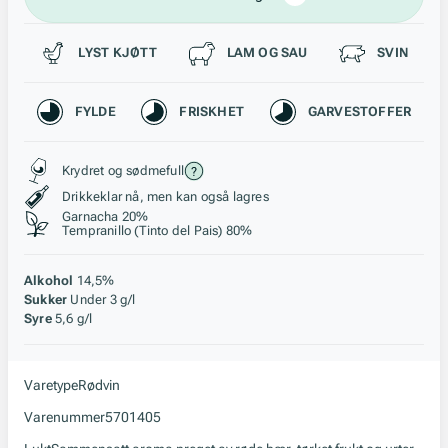
Passer til
LYST KJØTT
LAM OG SAU
SVIN
Karakteristikk
FYLDE
FRISKHET
GARVESTOFFER
Stil, lagring og råstoff
Krydret og sødmefull
Drikkeklar nå, men kan også lagres
Garnacha 20%
Tempranillo (Tinto del Pais) 80%
Alkohol
14,5%
Sukker
Under 3 g/l
Syre
5,6 g/l
Varetype
Rødvin
Varenummer
5701405