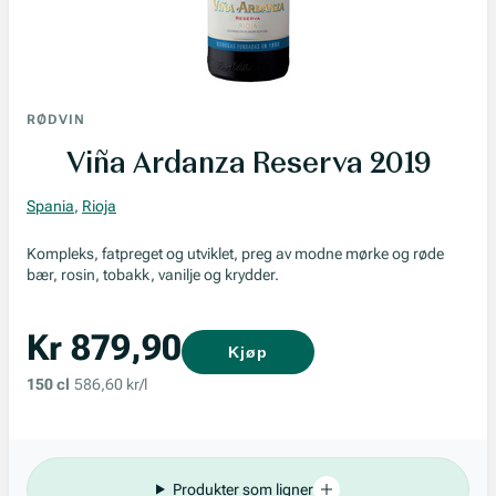
RØDVIN
Viña Ardanza Reserva 2019
Spania
,
Rioja
Kompleks, fatpreget og utviklet, preg av modne mørke og røde
bær, rosin, tobakk, vanilje og krydder.
Kr 879,90
Kjøp
150 cl
586,60 kr/l
Produkter som ligner