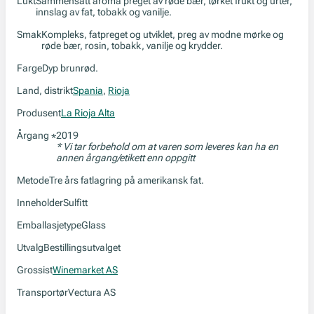
Lukt
Sammensatt aroma preget av røde bær, tørket frukt og urter,
innslag av fat, tobakk og vanilje.
Smak
Kompleks, fatpreget og utviklet, preg av modne mørke og
røde bær, rosin, tobakk, vanilje og krydder.
Farge
Dyp brunrød.
Land, distrikt
Spania
,
Rioja
Produsent
La Rioja Alta
Årgang
2019
*
* Vi tar forbehold om at varen som leveres kan ha en
annen årgang/etikett enn oppgitt
Metode
Tre års fatlagring på amerikansk fat.
Inneholder
Sulfitt
Emballasjetype
Glass
Utvalg
Bestillingsutvalget
Grossist
Winemarket AS
Transportør
Vectura AS