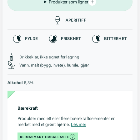
Produkter som ligner
Passer til
APERITIFF
Karakteristikk
FYLDE
FRISKHET
BITTERHET
Stil, lagring og råstoff
Drikkeklar, ikke egnet for lagring
Vann, malt (bygg, hvete), humle, gjær
Alkohol
5,3%
Bærekraft
Produkter med ett eller flere bærekraftselementer er
merket med et grønt hjørne.
Les mer
KLIMASMART EMBALLASJE