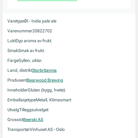
Varetype
Øl - India pale ale
Varenummer
20822702
Lukt
Dyp aroma av frukt.
Smak
Smak av frukt.
Farge
Gyllen, uklar.
Land, distrikt
Storbritannia
Produsent
Bearwood Brewing
Inneholder
Gluten (bygg, hvete)
Emballasjetype
Metall, Klimasmart
Utvalg
Tilleggsutvalget
Grossist
Beerski AS
Transportør
Vinhuset AS - Oslo