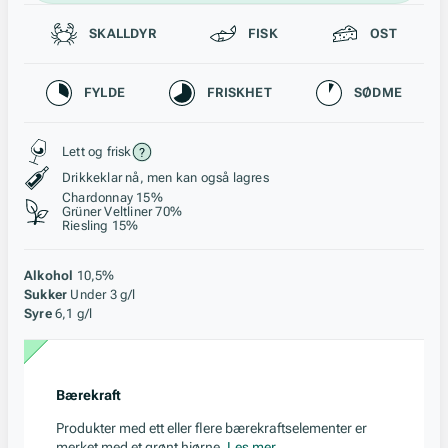
Passer til
SKALLDYR
FISK
OST
Karakteristikk
FYLDE
FRISKHET
SØDME
Stil, lagring og råstoff
Lett og frisk
Drikkeklar nå, men kan også lagres
Chardonnay 15%
Grüner Veltliner 70%
Riesling 15%
Alkohol
10,5%
Sukker
Under 3 g/l
Syre
6,1 g/l
Bærekraft
Produkter med ett eller flere bærekraftselementer er
merket med et grønt hjørne.
Les mer