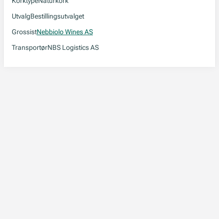
Korktype
Naturkork
Utvalg
Bestillingsutvalget
Grossist
Nebbiolo Wines AS
Transportør
NBS Logistics AS