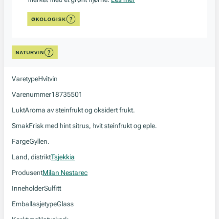
ØKOLOGISK
NATURVIN
Varetype
Hvitvin
Varenummer
18735501
Lukt
Aroma av steinfrukt og oksidert frukt.
Smak
Frisk med hint sitrus, hvit steinfrukt og eple.
Farge
Gyllen.
Land, distrikt
Tsjekkia
Produsent
Milan Nestarec
Inneholder
Sulfitt
Emballasjetype
Glass