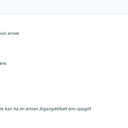
evin annet
ære.
res kan ha en annen årgang/etikett enn oppgitt