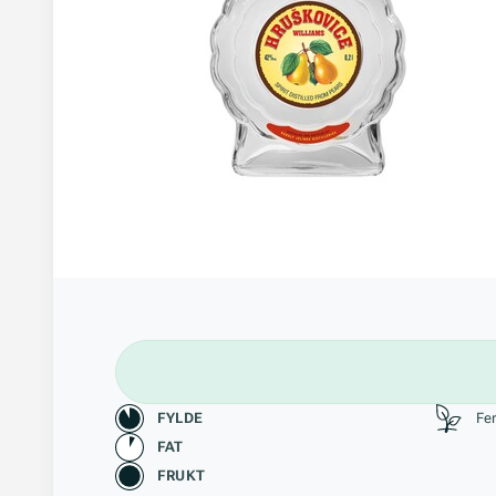
Karakteristikk
Stil
FYLDE
Fe
FAT
FRUKT