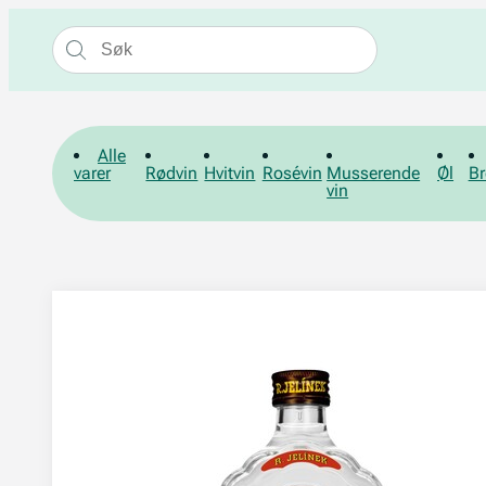
Alle
varer
Rødvin
Hvitvin
Rosévin
Musserende
Øl
Br
vin