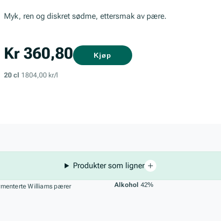
Myk, ren og diskret sødme, ettersmak av pære.
Kr 360,80
Kjøp
20 cl
1804,00 kr/l
Produkter som ligner
, lagring og råstoff
Alkohol
42%
rmenterte Williams pærer