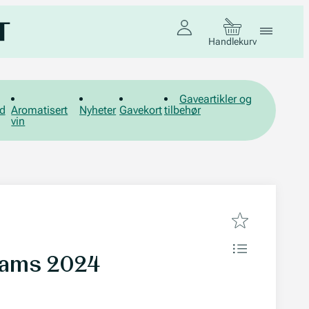
Handlekurv
Gaveartikler og
d
Aromatisert
Nyheter
Gavekort
tilbehør
vin
liams 2024