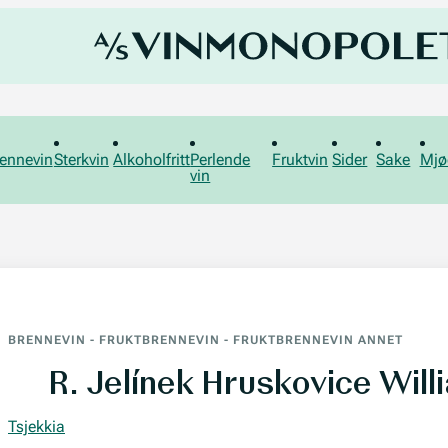
ennevin
Sterkvin
Alkoholfritt
Perlende
Fruktvin
Sider
Sake
Mjø
vin
BRENNEVIN
-
FRUKTBRENNEVIN
-
FRUKTBRENNEVIN ANNET
R. Jelínek Hruskovice Wil
Tsjekkia