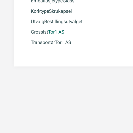
Emballasjetype
Glass
Korktype
Skrukapsel
Utvalg
Bestillingsutvalget
Grossist
Tor1 AS
Transportør
Tor1 AS