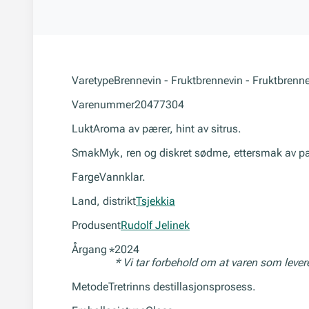
Varetype
Brennevin - Fruktbrennevin - Fruktbrenn
Varenummer
20477304
Lukt
Aroma av pærer, hint av sitrus.
Smak
Myk, ren og diskret sødme, ettersmak av p
Farge
Vannklar.
Land, distrikt
Tsjekkia
Produsent
Rudolf Jelinek
Årgang
2024
*
* Vi tar forbehold om at varen som leve
Metode
Tretrinns destillasjonsprosess.