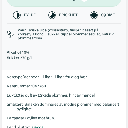
Karakteristikk
FYLDE
FRISKHET
SØDME
Stil, lagring og råstoff
Vann, sviskejuice (konsentrat), finsprit basert på
korn(etylalkohol), sukker, trippel plommedestillat, naturlig
plommearoma
Alkohol
18%
Sukker
270 g/l
Varetype
Brennevin - Likør - Likør, frukt og bær
Varenummer
20477601
Lukt
Søtlig duft av tørkede plommer, hint av mandel.
Smak
Søt. Smaken domineres av modne plommer med balansert
syrlighet.
Farge
Mørk gyllen mot brun.
Land, distrikt
Tsjekkia