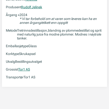
Produsent
Rudolf Jelinek
Årgang
2024
*
* Vi tar forbehold om at varen som leveres kan ha en
annen årgang/etikett enn oppgitt
Metode
Tretrinnsdestillasjon,blandnig av plommedestillat og sprit
med naturlig juice fra modne plommer. Modnes i nøytrale
tanker.
Emballasjetype
Glass
Korktype
Skrukapsel
Utvalg
Bestillingsutvalget
Grossist
Tor1 AS
Transportør
Tor1 AS